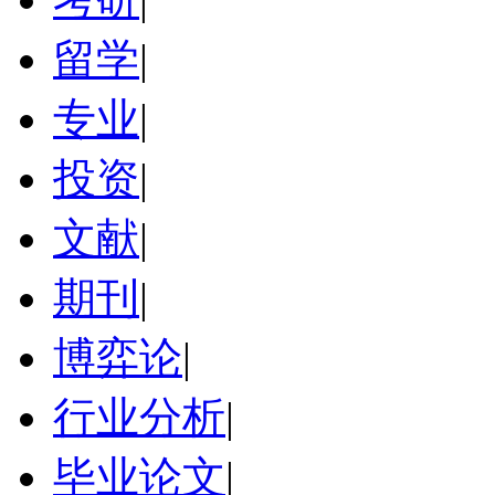
留学
|
专业
|
投资
|
文献
|
期刊
|
博弈论
|
行业分析
|
毕业论文
|