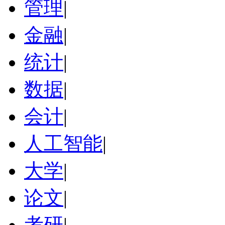
管理
|
金融
|
统计
|
数据
|
会计
|
人工智能
|
大学
|
论文
|
考研
|