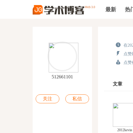
最新
热
在202
点赞能
点赞价
512661101
文章
关注
私信
2012kevin