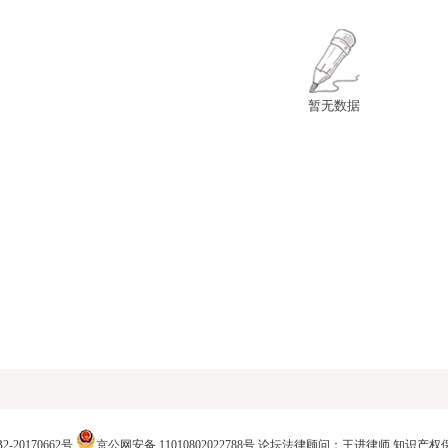
暂无数据
2-20170662号
京公网安备 11010802022788号
论坛法律顾问：王进律师
知识产权