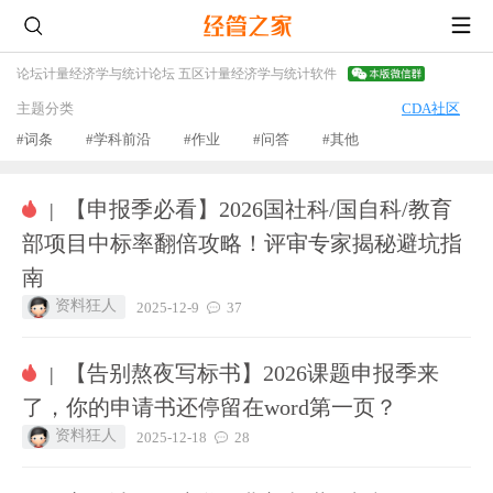
论坛
计量经济学与统计论坛 五区
计量经济学与统计软件
主题分类
CDA社区
#词条
#学科前沿
#作业
#问答
#其他
【申报季必看】2026国社科/国自科/教育
|
部项目中标率翻倍攻略！评审专家揭秘避坑指
南
资料狂人
2025-12-9
37
【告别熬夜写标书】2026课题申报季来
|
了，你的申请书还停留在word第一页？
资料狂人
2025-12-18
28