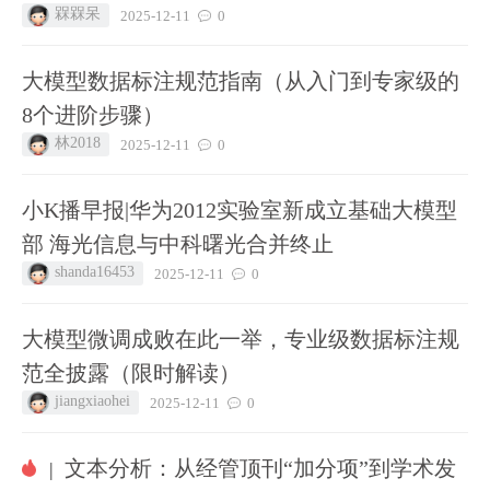
槑槑呆
2025-12-11
0
大模型数据标注规范指南（从入门到专家级的
8个进阶步骤）
林2018
2025-12-11
0
小K播早报|华为2012实验室新成立基础大模型
部 海光信息与中科曙光合并终止
shanda16453
2025-12-11
0
大模型微调成败在此一举，专业级数据标注规
范全披露（限时解读）
jiangxiaohei
2025-12-11
0
文本分析：从经管顶刊“加分项”到学术发
|