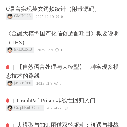
C语言实现英文词频统计（附带源码）
GMIN123
2025-12-10
0
《金融大模型国产化信创适配项目》概要说明
（THS）
971303513
2025-12-9
1
【自然语言处理与大模型】三种实现多模
|
态技术的路线
jasperchou
2025-12-8
6
GraphPad Prism 非线性回归入门
|
GraphPad_China
2025-12-8
5
大模型与知识图谱双轮驱动：机遇与挑战
|