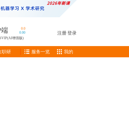
户端
0.0
0.00
注册
|
登录
SVIP(AI增强版)
在职研
服务一览
我的