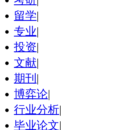
留学
|
专业
|
投资
|
文献
|
期刊
|
博弈论
|
行业分析
|
毕业论文
|