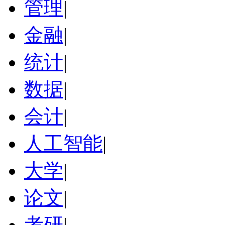
管理
|
金融
|
统计
|
数据
|
会计
|
人工智能
|
大学
|
论文
|
考研
|