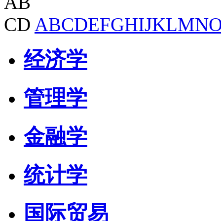
AB
CD
A
B
C
D
E
F
G
H
I
J
K
L
M
N
经济学
管理学
金融学
统计学
国际贸易