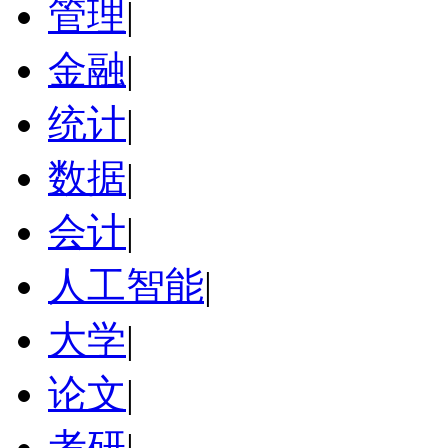
管理
|
金融
|
统计
|
数据
|
会计
|
人工智能
|
大学
|
论文
|
考研
|