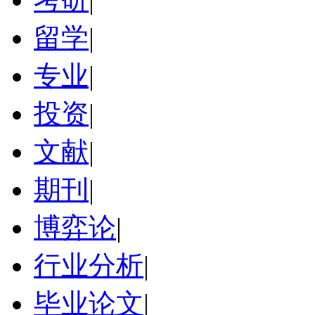
留学
|
专业
|
投资
|
文献
|
期刊
|
博弈论
|
行业分析
|
毕业论文
|