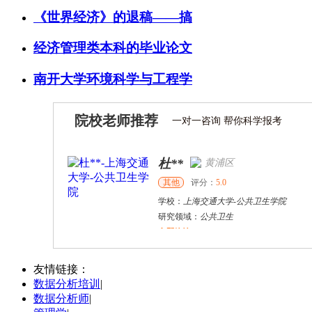
《世界经济》的退稿——搞
经济管理类本科的毕业论文
南开大学环境科学与工程学
院校老师推荐
一对一咨询 帮你科学报考
杜**
黄浦区
其他
评分：
5.0
学校：
上海交通大学
-
公共卫生学院
研究领域：
公共卫生
立即咨询
万志宏
天津市
硕导
评分：
5.0
友情链接：
数据分析培训
|
学校：
南开大学
-
经济学院
数据分析师
|
研究领域：
国际金融、金融市场