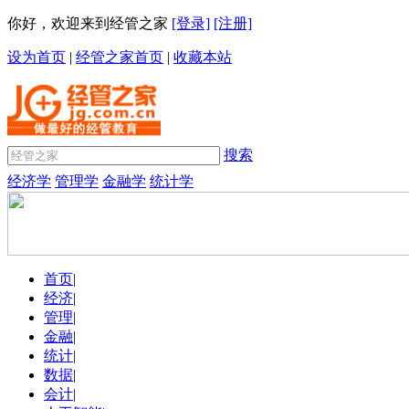
你好，欢迎来到经管之家
[登录]
[注册]
设为首页
|
经管之家首页
|
收藏本站
搜索
经济学
管理学
金融学
统计学
首页
|
经济
|
管理
|
金融
|
统计
|
数据
|
会计
|