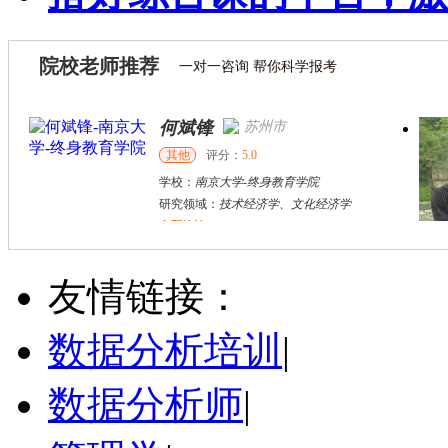
院校老师推荐
一对一咨询 帮你科学报考
刘海建
苏州市
南京市
何斌锋
其他
评分：
5.0
博导
评分：
5.0
学校：
南京大学
-
终身教育学院
学校：
南京大学
-
商学院
研究领域：
技术经济学、文化经济学
研究领域：
战略与组织、企
立即咨询
立即咨询
王**
南京市
硕导
评分：
5.0
友情链接：
学校：
南京大学
-
商学院
研究领域：
产业经济学
数据分析培训
|
立即咨询
何斌锋
苏州市
数据分析师
|
其他
评分：
5.0
学校：
南京大学
-
终身教育学院
研究领域：
技术经济学、文化经济学