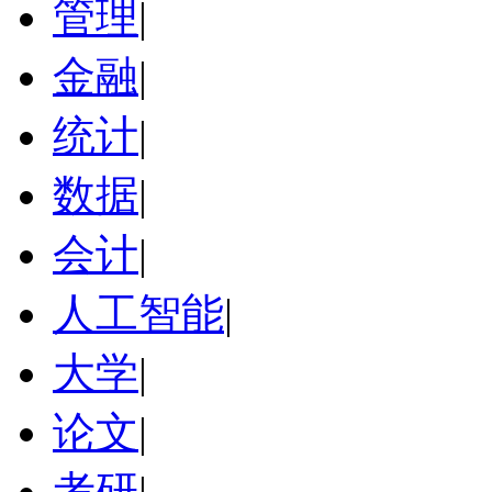
管理
|
金融
|
统计
|
数据
|
会计
|
人工智能
|
大学
|
论文
|
考研
|