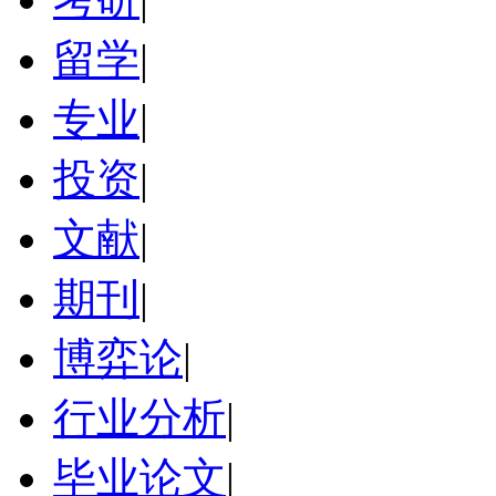
留学
|
专业
|
投资
|
文献
|
期刊
|
博弈论
|
行业分析
|
毕业论文
|