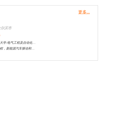
更多...
万志宏
天津市
硕导
评分：
5.0
学校：
南开大学
-
经济学院
研究领域：
国际金融、金融市场
立即咨询
杜**
黄浦区
其他
评分：
5.0
学校：
上海交通大学
-
公共卫生学院
研究领域：
公共卫生
立即咨询