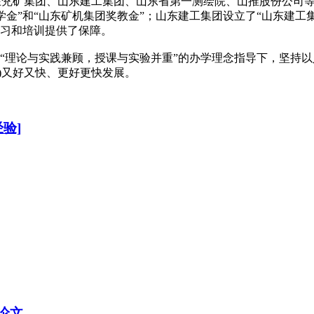
在兖矿集团、山东建工集团、山东省第一测绘院、山推股份公司等
奖学金”和“山东矿机集团奖教金”；山东建工集团设立了“山东建工
实习和培训提供了保障。
在“理论与实践兼顾，授课与实验并重”的办学理念指导下，坚持
)又好又快、更好更快发展。
验]
论文