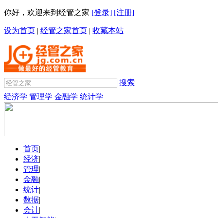
你好，欢迎来到经管之家
[登录]
[注册]
设为首页
|
经管之家首页
|
收藏本站
搜索
经济学
管理学
金融学
统计学
首页
|
经济
|
管理
|
金融
|
统计
|
数据
|
会计
|