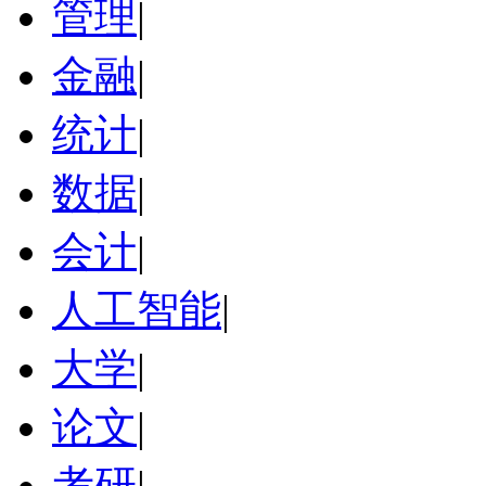
管理
|
金融
|
统计
|
数据
|
会计
|
人工智能
|
大学
|
论文
|
考研
|