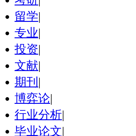
留学
|
专业
|
投资
|
文献
|
期刊
|
博弈论
|
行业分析
|
毕业论文
|