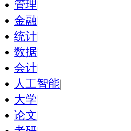
管理
|
金融
|
统计
|
数据
|
会计
|
人工智能
|
大学
|
论文
|
考研
|