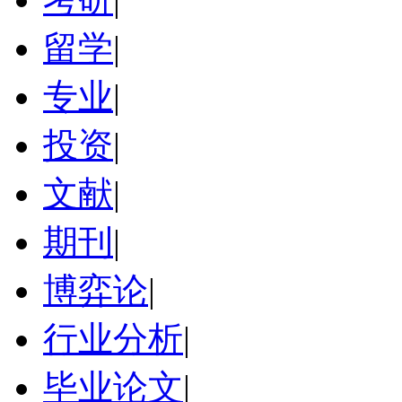
留学
|
专业
|
投资
|
文献
|
期刊
|
博弈论
|
行业分析
|
毕业论文
|