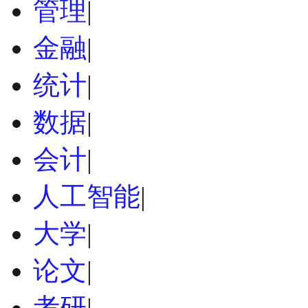
管理
|
金融
|
统计
|
数据
|
会计
|
人工智能
|
大学
|
论文
|
考研
|