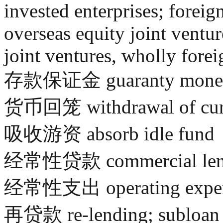
invested enterprises; foreig
overseas equity joint ventu
joint ventures, wholly fore
存款保证金 guaranty money f
货币回笼 withdrawal of curre
吸收游资 absorb idle fund
经常性贷款 commercial len
经常性支出 operating expe
再贷款 re-lending; subloan