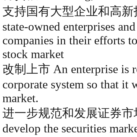
支持国有大型企业和高新技术企业
state-owned enterprises an
companies in their efforts t
stock market
改制上市 An enterprise is re
corporate system so that it w
market.
进一步规范和发展证券市场 furth
develop the securities mark