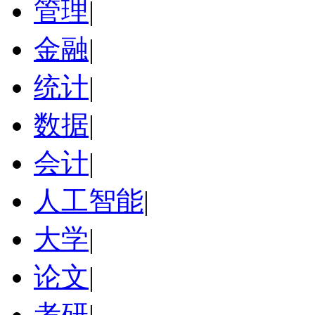
管理
|
金融
|
统计
|
数据
|
会计
|
人工智能
|
大学
|
论文
|
考研
|