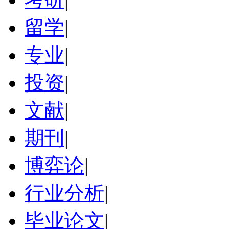
留学
|
专业
|
投资
|
文献
|
期刊
|
博弈论
|
行业分析
|
毕业论文
|