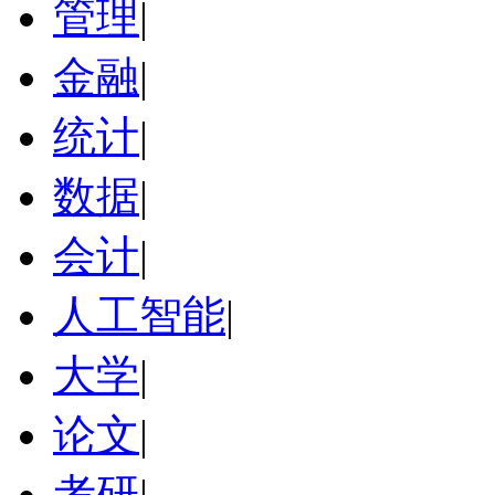
管理
|
金融
|
统计
|
数据
|
会计
|
人工智能
|
大学
|
论文
|
考研
|