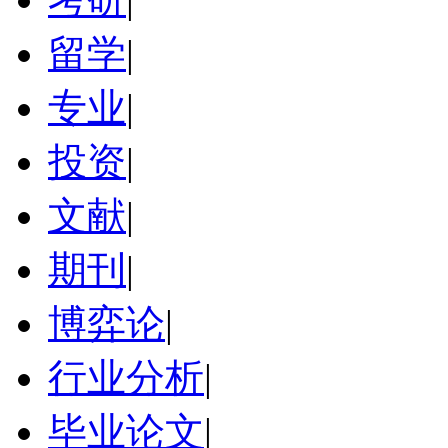
留学
|
专业
|
投资
|
文献
|
期刊
|
博弈论
|
行业分析
|
毕业论文
|