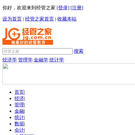
你好，欢迎来到经管之家
[登录]
[注册]
设为首页
|
经管之家首页
|
收藏本站
搜索
经济学
管理学
金融学
统计学
首页
|
经济
|
管理
|
金融
|
统计
|
数据
|
会计
|