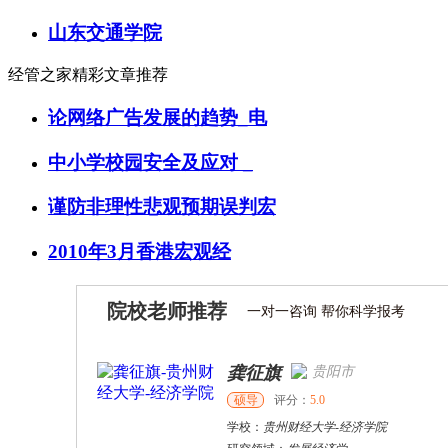
山东交通学院
经管之家精彩文章推荐
论网络广告发展的趋势_电
中小学校园安全及应对 _
谨防非理性悲观预期误判宏
2010年3月香港宏观经
院校老师推荐
一对一咨询 帮你科学报考
龚征旗
贵阳市
硕导
评分：
5.0
学校：
贵州财经大学
-
经济学院