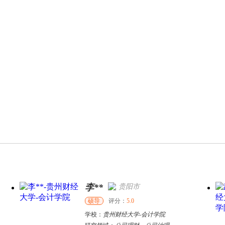
李**
贵阳市
硕导
评分：
5.0
学校：
贵州财经大学
-
会计学院