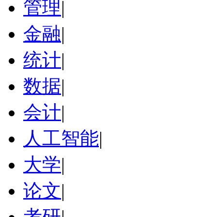
管理
|
金融
|
统计
|
数据
|
会计
|
人工智能
|
大学
|
论文
|
考研
|