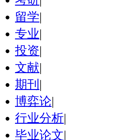
留学
|
专业
|
投资
|
文献
|
期刊
|
博弈论
|
行业分析
|
毕业论文
|