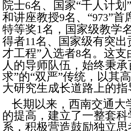
院士
名、国家“千人计划
6
和讲座
教授
名、“
”首
9
973
特等奖
1
名，国家级教学
得者
名、国家级有突出
11
才工程”入选者
名。这支
8
人的导师队伍，始终秉承
求”的“双严”传统，以其
大研究生成长道路上的指
长期以来，西南交通大
的提高，建立了一整套科
系，积极营造鼓励独立思