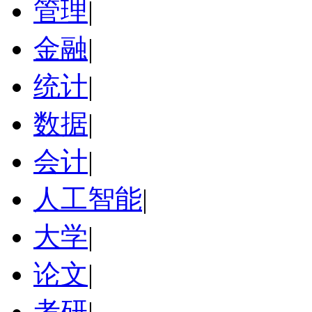
管理
|
金融
|
统计
|
数据
|
会计
|
人工智能
|
大学
|
论文
|
考研
|