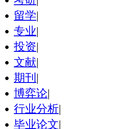
留学
|
专业
|
投资
|
文献
|
期刊
|
博弈论
|
行业分析
|
毕业论文
|