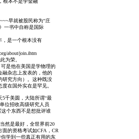
cn.htm），根本不是学金融
进步甚微。
~~早就被股民称为“庄
》一书中自称是国际
办十几年，是一个根本没有
out/join.ihtm
居然以此为荣。
，可是他在美国是学物理的
金融杂志上发表的，他的
的研究方向）。这种既没
态度在国外实在是罕见。
5千美圆，大陆所谓“最
的单位招收高级研究人员
这个东西不是想批评谁
当然是最好，全世界前20
面的资格考试如CFA，CR
使你学到一些真正有用的东