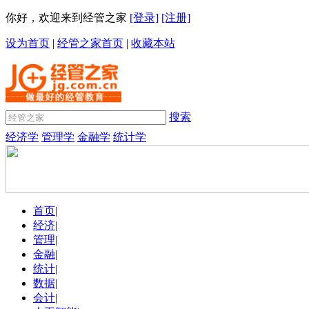
你好，欢迎来到经管之家
[登录]
[注册]
设为首页
|
经管之家首页
|
收藏本站
搜索
经济学
管理学
金融学
统计学
首页
|
经济
|
管理
|
金融
|
统计
|
数据
|
会计
|