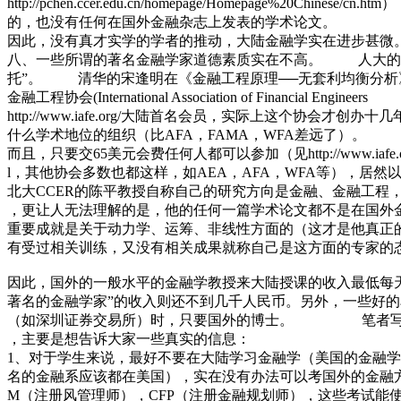
http://pchen.ccer.edu.cn/homepage/Homepage%20Chinese/
的，也没有任何在国外金融杂志上发表的学术论文。
因此，没有真才实学的学者的推动，大陆金融学实在
八、一些所谓的著名金融学家道德素质实在不高。 人大的~
托”。 清华的宋逢明在《金融工程原理──无套利均衡分析
金融工程协会(International Association of Financial Engineers
http://www.iafe.org/大陆首名会员，实际上这个协会才创
什么学术地位的组织（比AFA，FAMA，WFA差远了）。
而且，只要交65美元会费任何人都可以参加（见http://www.iafe.org/ab
l，其他协会多数也都这样，如AEA，AFA，WFA等），
北大CCER的陈平教授自称自己的研究方向是金融、金融工程
，更让人无法理解的是，他的任何一篇学术论文都不是在国外
重要成就是关于动力学、运筹、非线性方面的（这才是他真正
有受过相关训练，又没有相关成果就称自己是这方面的专家的
因此，国外的一般水平的金融学教授来大陆授课的收入最低每天
著名的金融学家”的收入则还不到几千人民币。另外，一些好
（如深圳证券交易所）时，只要国外的博士。 笔者写
，主要是想告诉大家一些真实的信息：
1、对于学生来说，最好不要在大陆学习金融学（美国的金融学
名的金融系应该都在美国），实在没有办法可以考国外的金融方
M（注册风管理师），CFP（注册金融规划师），这些考试能