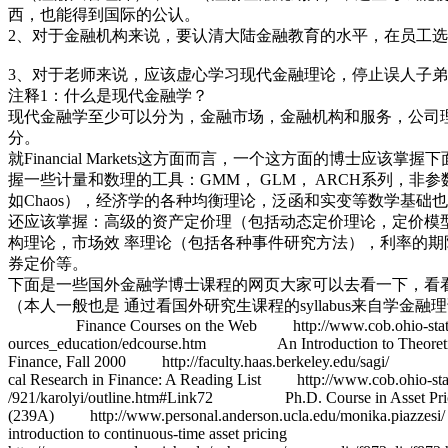
西，也能得到国际的公认。
2、对于金融机构来说，要认清大陆金融教育的水平，在员工
3、对于老师来说，应该虚心学习现代金融理论
注释1：什么是现代金融学？
现代金融学至少可以分为，金融市场，金融机构和服务，公司
分。
就Financial Markets这方面而言，一个这方面的博士应该掌握
握一些计量和数理的工具：GMM， GLM， ARCH系列，非
如Chaos），经济学的各种均衡理论，泛函和实变等数学
还应该掌握：高级的资产定价理（包括动态定价理论，定价模
构理论，市场效 率理论（包括各种事件研究方法），利率的期
券定价等。
下面是一些国外金融学博士课程的网页大家可以去看一下，看
（本人一般也是 通过看国外研究生课程的syllabus来自学金融
Finance Courses on the Web http://www.cob.ohio-state.e
ources_education/edcourse.htm An Introduction to Theoreti
Finance, Fall 2000 http://faculty.haas.berkeley.edu/sagi/
cal Research in Finance: A Reading List http://www.cob.ohio-stat
/921/karolyi/outline.htm#Link72 Ph.D. Course in Asset Pri
(239A) http://www.personal.anderson.ucla.edu/monika.p
introduction to continuous-time asset pricing