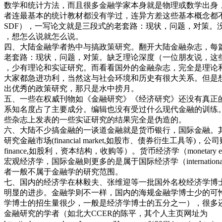
数学和统计方法，而且很多金融学家本身就是物理或数学出身
者连最基本的统计教材都没有学过，连异方差这些基本概念都
SDF），一写论文就是三段式的老套路：现状，问题，对策。
，想怎么说就怎么说。
四、大陆金融学者热中与搞政策研究。翻开大陆金融杂志，每
老套路：现状，问题，对策。缺乏理论深度（一位朋友说，这
，少有理论和实证研究。而看看国外的金融杂志，完全是理论
大家都急进功利，当然这与社会环境和历史有很大关系。但是
出优秀的政策研究，那只是水中捞月。
五、一些在权威刊物如《金融研究》《经济研究》还没有真正
系知名度占了主要成分。编辑也没有受过什么现代金融的训练
些杂志上发表的一些实证研究的结果完全是伪造的。
六、大陆不少搞金融的一谈道金融就是货币银行，国际金融。
研究金融市场(financial market,如股市、债券衍生工具等)，公司财务
finance,如股利，资本结构，收购等）。货币经济学（monetary e
宏观经济学，国际金融则更多的是属于国际经济学（international e
者一般不属于金融学的研究范围。
七、国内的经济学在林毅夫、张维迎等一批国外名校经济学博
明显的进步。金融学则不一样，国内的海规金融学博士少的可
学博士的招生量很少，一般是经济学博士的五分之一），很多
金融研究的学者（如北大CCER的陈平，其个人主页网址为