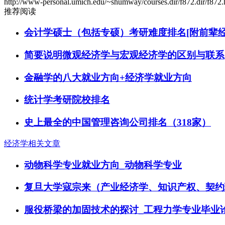
http://www-personal.umich.edu/~shumway/courses.dir/f872.dir/f872.
推荐阅读
会计学硕士（包括专硕）考研难度排名[附前辈经
简要说明微观经济学与宏观经济学的区别与联系
金融学的八大就业方向+经济学就业方向
统计学考研院校排名
史上最全的中国管理咨询公司排名（318家）
经济学相关文章
动物科学专业就业方向_动物科学专业
复旦大学寇宗来（产业经济学、知识产权、契约理
服役桥梁的加固技术的探讨_工程力学专业毕业