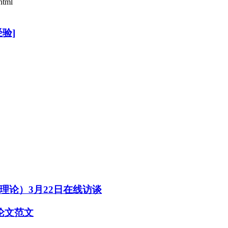
html
验]
论）3月22日在线访谈
论文范文