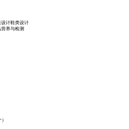
装设计鞋类设计
品营养与检测
）
个）