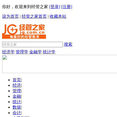
你好，欢迎来到经管之家
[登录]
[注册]
设为首页
|
经管之家首页
|
收藏本站
搜索
经济学
管理学
金融学
统计学
首页
|
经济
|
管理
|
金融
|
统计
|
数据
|
会计
|