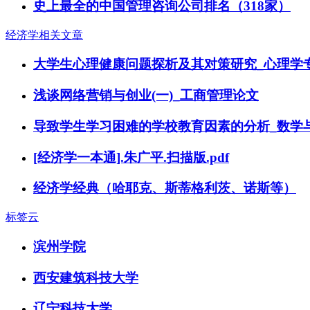
史上最全的中国管理咨询公司排名（318家）
经济学相关文章
大学生心理健康问题探析及其对策研究_心理学
浅谈网络营销与创业(一)_工商管理论文
导致学生学习困难的学校教育因素的分析_数学
[经济学一本通].朱广平.扫描版.pdf
经济学经典（哈耶克、斯蒂格利茨、诺斯等）
标签云
滨州学院
西安建筑科技大学
辽宁科技大学