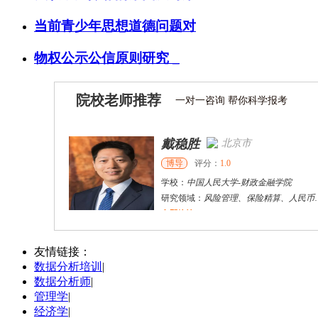
当前青少年思想道德问题对
物权公示公信原则研究 _
院校老师推荐
一对一咨询 帮你科学报考
戴稳胜
北京市
博导
评分：
1.0
学校：
中国人民大学
-
财政金融学院
研究领域：
风险管理、保险精算、人民币国际化
立即咨询
陈传红
武汉市
硕导
评分：
5.0
友情链接：
数据分析培训
|
学校：
中南民族大学
-
管理学院
数据分析师
|
研究领域：
数字经济与消费行为，共享经济与协同消费，创新与采纳行为
管理学
|
立即咨询
经济学
|