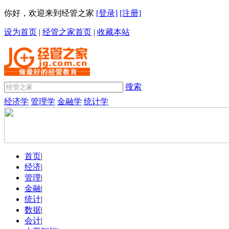
你好，欢迎来到经管之家
[登录]
[注册]
设为首页
|
经管之家首页
|
收藏本站
搜索
经济学
管理学
金融学
统计学
首页
|
经济
|
管理
|
金融
|
统计
|
数据
|
会计
|