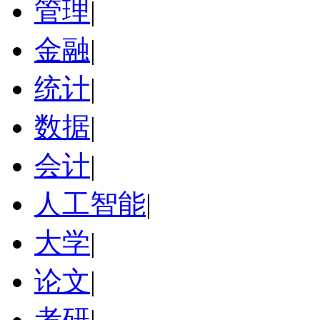
管理
|
金融
|
统计
|
数据
|
会计
|
人工智能
|
大学
|
论文
|
考研
|