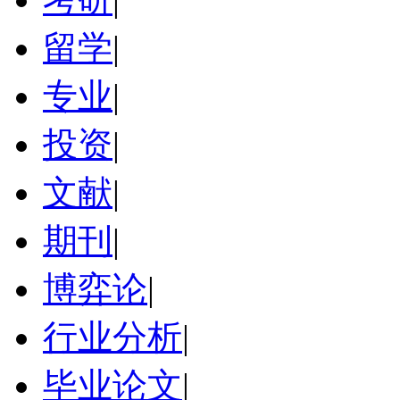
留学
|
专业
|
投资
|
文献
|
期刊
|
博弈论
|
行业分析
|
毕业论文
|