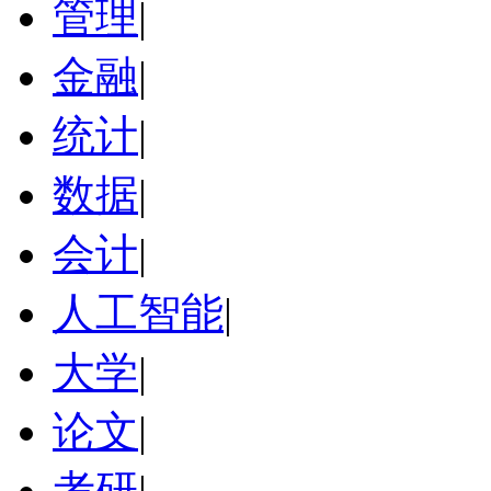
管理
|
金融
|
统计
|
数据
|
会计
|
人工智能
|
大学
|
论文
|
考研
|