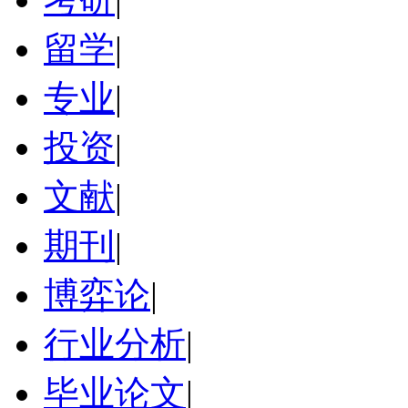
留学
|
专业
|
投资
|
文献
|
期刊
|
博弈论
|
行业分析
|
毕业论文
|