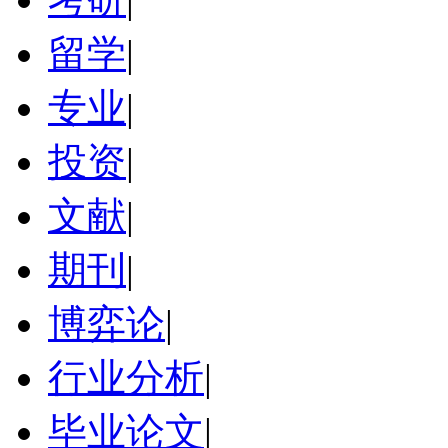
留学
|
专业
|
投资
|
文献
|
期刊
|
博弈论
|
行业分析
|
毕业论文
|