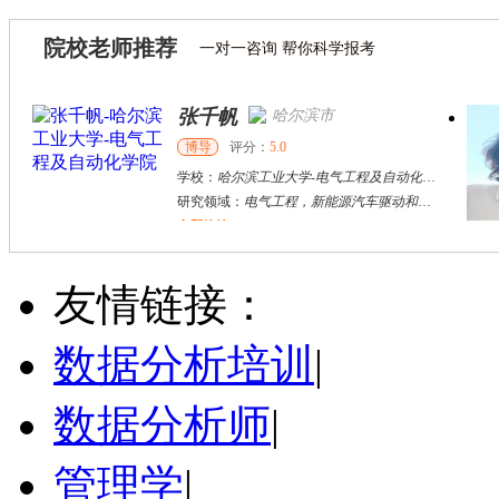
院校老师推荐
一对一咨询 帮你科学报考
张千帆
哈尔滨市
博导
评分：
5.0
学校：
哈尔滨工业大学
-
电气工程及自动化学院
研究领域：
电气工程，新能源汽车驱动和充电
立即咨询
何斌锋
苏州市
其他
评分：
5.0
友情链接：
学校：
南京大学
-
终身教育学院
研究领域：
技术经济学、文化经济学
数据分析培训
|
立即咨询
张千帆
哈尔滨市
数据分析师
|
博导
评分：
5.0
学校：
哈尔滨工业大学
-
电气工程及自动化学院
管理学
研究领域：
|
电气工程，新能源汽车驱动和充电
立即咨询