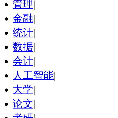
管理
|
金融
|
统计
|
数据
|
会计
|
人工智能
|
大学
|
论文
|
考研
|