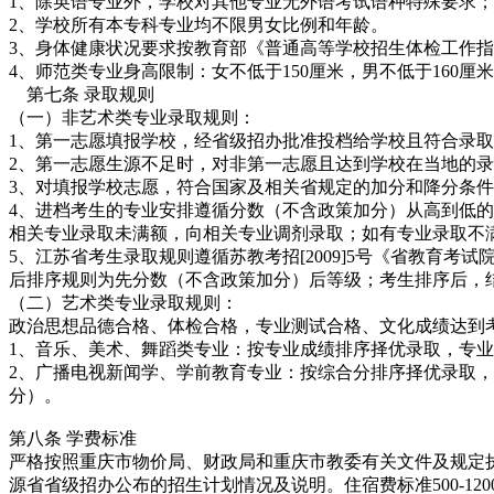
1、除英语专业外，学校对其他专业无外语考试语种特殊要求；
2、学校所有本专科专业均不限男女比例和年龄。
3、身体健康状况要求按教育部《普通高等学校招生体检工作
4、师范类专业身高限制：女不低于150厘米，男不低于160厘米
第七条 录取规则
（一）非艺术类专业录取规则：
1、第一志愿填报学校，经省级招办批准投档给学校且符合录
2、第一志愿生源不足时，对非第一志愿且达到学校在当地的
3、对填报学校志愿，符合国家及相关省规定的加分和降分条
4、进档考生的专业安排遵循分数（不含政策加分）从高到低
相关专业录取未满额，向相关专业调剂录取；如有专业录取不
5、江苏省考生录取规则遵循苏教考招[2009]5号《省教育考
后排序规则为先分数（不含政策加分）后等级；考生排序后，结
（二）艺术类专业录取规则：
政治思想品德合格、体检合格，专业测试合格、文化成绩达到
1、音乐、美术、舞蹈类专业：按专业成绩排序择优录取，专
2、广播电视新闻学、学前教育专业：按综合分排序择优录取，综
分）。
第八条 学费标准
严格按照重庆市物价局、财政局和重庆市教委有关文件及规定执行，其中星
源省省级招办公布的招生计划情况及说明。住宿费标准500-1200