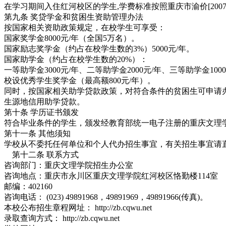
在学习期间入住红河校区的学生,学费标准按照重庆市渝价[2007]
第九条 奖贷学金和贫困生资助管理办法
按国家相关资助政策规定，在校学生可享受：
国家奖学金8000元/年（全国5万名）。
国家励志奖学金（约占在校学生数的3%）5000元/年。
国家助学金（约占在校学生数的20%）：
一等助学金3000元/年、二等助学金2000元/年、三等助学金100
校设优秀学生奖学金（最高额800元/年）。
同时，按国家相关助学贷款政策，对符合条件的贫困生可申请
生源地信用助学贷款。
第十条 学历证书颁发
符合毕业条件的学生，颁发经教育部统一电子注册的重庆文理
第十一条 其他须知
学校从不委托任何单位和个人代办招生事宜，有关招生事宜请
第十二条 联系方式
咨询部门：重庆文理学院招生办公室
咨询地点：重庆市永川区重庆文理学院红河校区恪勤楼114室
邮编：402160
咨询电话： (023) 49891968，49891969，49891966(传真)。
本校公布招生章程网址： http://zb.cqwu.net
录取查询方式： http://zb.cqwu.net