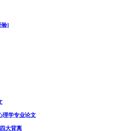
验]
文
心理学专业论文
现四大背离