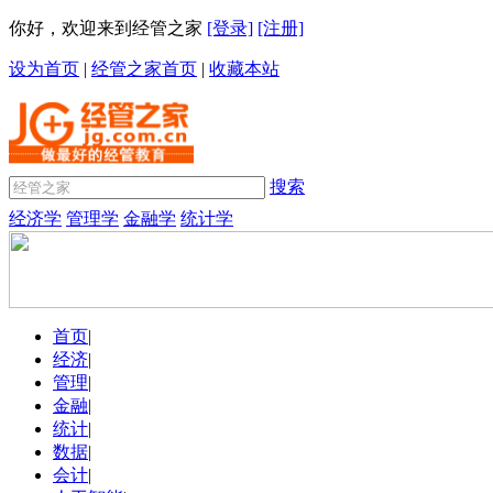
你好，欢迎来到经管之家
[登录]
[注册]
设为首页
|
经管之家首页
|
收藏本站
搜索
经济学
管理学
金融学
统计学
首页
|
经济
|
管理
|
金融
|
统计
|
数据
|
会计
|