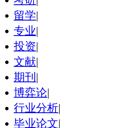
留学
|
专业
|
投资
|
文献
|
期刊
|
博弈论
|
行业分析
|
毕业论文
|