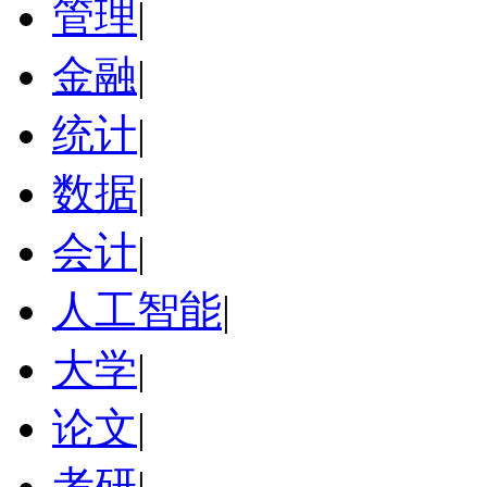
管理
|
金融
|
统计
|
数据
|
会计
|
人工智能
|
大学
|
论文
|
考研
|