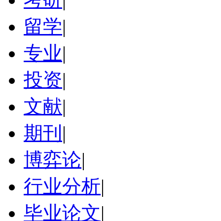
留学
|
专业
|
投资
|
文献
|
期刊
|
博弈论
|
行业分析
|
毕业论文
|