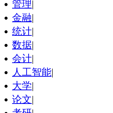
管理
|
金融
|
统计
|
数据
|
会计
|
人工智能
|
大学
|
论文
|
考研
|