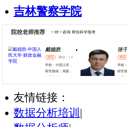
吉林警察学院
院校老师推荐
一对一咨询 帮你科学报考
张千帆
哈尔滨市
博导
评分：
5.0
学校：
哈尔滨工业大学
-
电气工程及自动化学院
研究领域：
电气工程，新能源汽车驱动和充电
立即咨询
何斌锋
苏州市
其他
评分：
5.0
友情链接：
学校：
南京大学
-
终身教育学院
研究领域：
技术经济学、文化经济学
数据分析培训
|
立即咨询