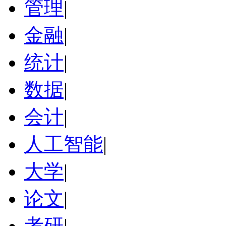
管理
|
金融
|
统计
|
数据
|
会计
|
人工智能
|
大学
|
论文
|
考研
|