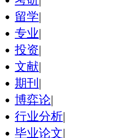
留学
|
专业
|
投资
|
文献
|
期刊
|
博弈论
|
行业分析
|
毕业论文
|