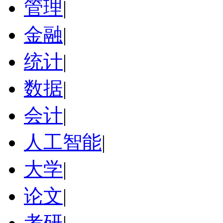
管理
|
金融
|
统计
|
数据
|
会计
|
人工智能
|
大学
|
论文
|
考研
|