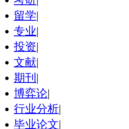
留学
|
专业
|
投资
|
文献
|
期刊
|
博弈论
|
行业分析
|
毕业论文
|