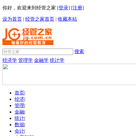
你好，欢迎来到经管之家
[登录]
[注册]
设为首页
|
经管之家首页
|
收藏本站
搜索
经济学
管理学
金融学
统计学
首页
|
经济
|
管理
|
金融
|
统计
|
数据
|
会计
|