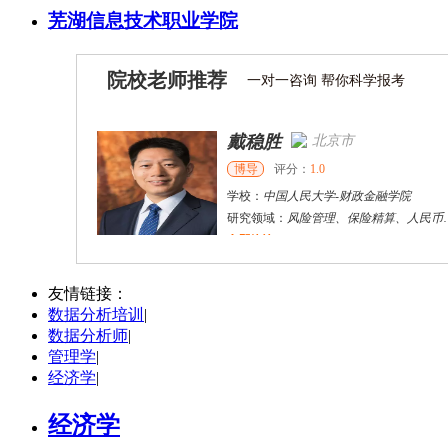
芜湖信息技术职业学院
院校老师推荐
一对一咨询 帮你科学报考
戴稳胜
北京市
博导
评分：
1.0
学校：
中国人民大学
-
财政金融学院
研究领域：
风险管理、保险精算、人民币国际化
立即咨询
陈传红
武汉市
硕导
评分：
5.0
友情链接：
数据分析培训
|
学校：
中南民族大学
-
管理学院
数据分析师
|
研究领域：
数字经济与消费行为，共享经济与协同消费，创新与采纳行为
管理学
|
立即咨询
经济学
|
经济学