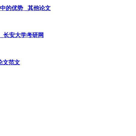
学中的优势 _其他论文
目_长安大学考研网
论文范文