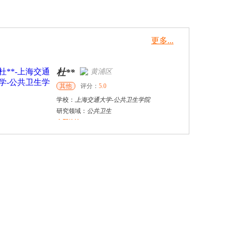
更多...
杜**
黄浦区
其他
评分：
5.0
学校：
上海交通大学
-
公共卫生学院
研究领域：
公共卫生
立即咨询
向**
长沙市
硕导
评分：
5.0
学校：
湖南大学
-
马克思主义学院
研究领域：
党的建设、党的领导、干部管理
立即咨询