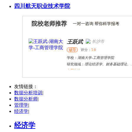
四川航天职业技术学院
院校老师推荐
一对一咨询 帮你科学报考
王跃武
长沙市
硕导
评分：
5.0
学校：
湖南大学
-
工商管理学院
研究领域：
理论经济学、财务基础理论、竞争力财务、管理会计、财务分析、创新创业
立即咨询
戴稳胜
北京市
博导
评分：
1.0
友情链接：
数据分析培训
|
学校：
中国人民大学
-
财政金融学院
数据分析师
|
研究领域：
风险管理、保险精算、人民币国际化
管理学
|
立即咨询
经济学
|
经济学