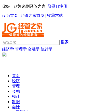
你好，欢迎来到经管之家
[登录]
[注册]
设为首页
|
经管之家首页
|
收藏本站
搜索
经济学
管理学
金融学
统计学
首页
|
经济
|
管理
|
金融
|
统计
|
数据
|
会计
|