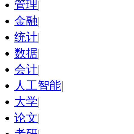
管理
|
金融
|
统计
|
数据
|
会计
|
人工智能
|
大学
|
论文
|
考研
|