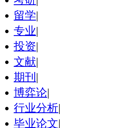
留学
|
专业
|
投资
|
文献
|
期刊
|
博弈论
|
行业分析
|
毕业论文
|