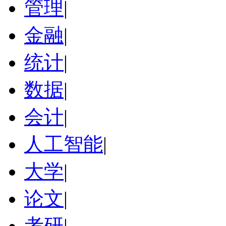
管理
|
金融
|
统计
|
数据
|
会计
|
人工智能
|
大学
|
论文
|
考研
|