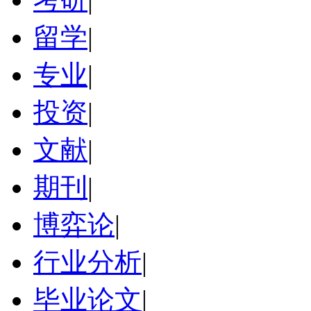
留学
|
专业
|
投资
|
文献
|
期刊
|
博弈论
|
行业分析
|
毕业论文
|