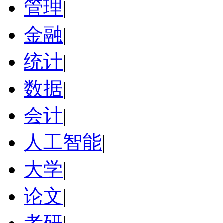
管理
|
金融
|
统计
|
数据
|
会计
|
人工智能
|
大学
|
论文
|
考研
|