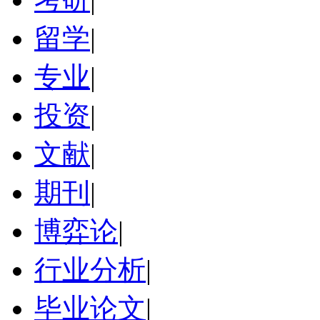
留学
|
专业
|
投资
|
文献
|
期刊
|
博弈论
|
行业分析
|
毕业论文
|