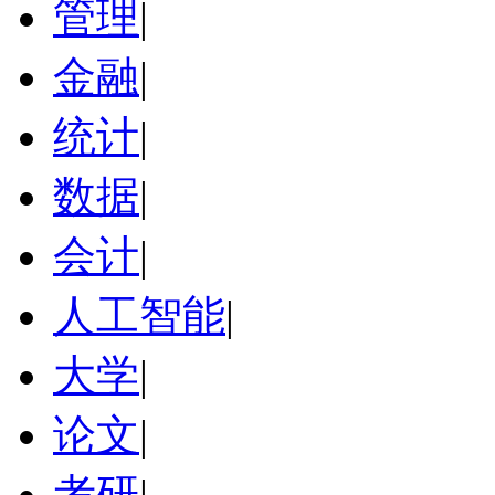
管理
|
金融
|
统计
|
数据
|
会计
|
人工智能
|
大学
|
论文
|
考研
|