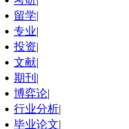
留学
|
专业
|
投资
|
文献
|
期刊
|
博弈论
|
行业分析
|
毕业论文
|