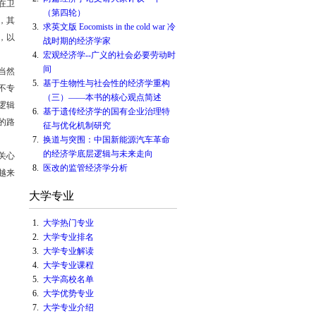
在卫
（第四轮）
，其
3.
求英文版 Eocomists in the cold war 冷
，以
战时期的经济学家
4.
宏观经济学--广义的社会必要劳动时
间
当然
5.
基于生物性与社会性的经济学重构
不专
（三）——本书的核心观点简述
逻辑
6.
基于遗传经济学的国有企业治理特
的路
征与优化机制研究
7.
换道与突围：中国新能源汽车革命
的经济学底层逻辑与未来走向
关心
8.
医改的监管经济学分析
越来
大学专业
1.
大学热门专业
2.
大学专业排名
3.
大学专业解读
4.
大学专业课程
5.
大学高校名单
6.
大学优势专业
7.
大学专业介绍