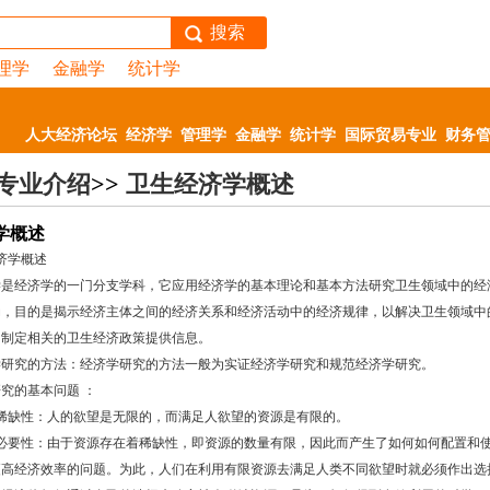
搜索
理学
金融学
统计学
人大经济论坛
经济学
管理学
金融学
统计学
国际贸易专业
财务
专业介绍
>>
卫生经济学概述
学概述
济学概述
是经济学的一门分支学科，它应用经济学的基本理论和基本方法研究卫生领域中的经
动，目的是揭示经济主体之间的经济关系和经济活动中的经济规律，以解决卫生领域中
为制定相关的卫生经济政策提供信息。
研究的方法：经济学研究的方法一般为实证经济学研究和规范经济学研究。
究的基本问题 ：
稀缺性：人的欲望是无限的，而满足人欲望的资源是有限的。
必要性：由于资源存在着稀缺性，即资源的数量有限，因此而产生了如何如何配置和
更高经济效率的问题。为此，人们在利用有限资源去满足人类不同欲望时就必须作出选