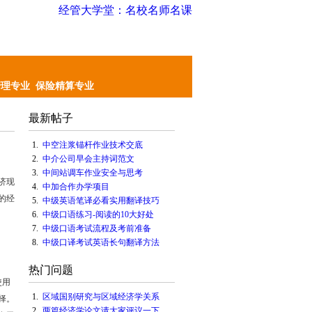
经管大学堂：名校名师名课
管理专业
保险精算专业
最新帖子
1.
中空注浆锚杆作业技术交底
2.
中介公司早会主持词范文
3.
中间站调车作业安全与思考
济现
4.
中加合作办学项目
的经
5.
中级英语笔译必看实用翻译技巧
6.
中级口语练习-阅读的10大好处
7.
中级口语考试流程及考前准备
8.
中级口译考试英语长句翻译方法
热门问题
使用
1.
区域国别研究与区域经济学关系
择。
2.
两篇经济学论文请大家评议一下