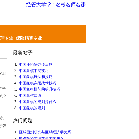
经管大学堂：名校名师名课
管理专业
保险精算专业
最新帖子
1.
中国小说研究读后感
2.
中国象棋中局技巧
的经
3.
中国象棋玩法和技巧
4.
中国象棋实用战术技巧
的科
5.
中国象棋棋艺的提升技巧
6.
中国象棋口诀
么？
7.
中国象棋的规则是什么
8.
中国象棋的规则
称。
热门问题
济发
1.
区域国别研究与区域经济学关系
2.
两篇经济学论文请大家评议一下