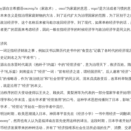
omy源自古希腊语οικονομ?α（家政术）。οικο?为家庭的意思，νομο?是方法或者习惯的意
其本来含义是指治理家庭财物的方法，到了近代扩大为治理国家的范围，为了区别于之
为政治经济学。这个名称后来被马歇尔改回经济学。到了现代，如果单称经济学的话，
或者更广的层面来考虑经济，因此一般在指经济学的时候经济学与政治经济学是同义的
世济民
”一词泛指经济财政之事，例如汉书以降历代史书中的“食货志”记载了各时代的经济现
史记则名之为“平准书”）。
源出自东晋时代葛洪《抱朴子?内篇》中的“经世济俗”，意为治理天下，救济百姓。
子?礼乐篇》则将提出了“经济”一词：“皆有经济之道，谓经国济民”。后人遂将“经济”
民”的省略语，作为“政治统治”和“社会管理”的同义词。清末戊戌政变后，改革科举制
”，就是沿用了“经济”的本义。
政治秩序的巨大变动使得以王夫之、顾炎武、黄梨洲等为代表的一部分儒家学者开始理
理学和心学末流，提出学术要“经世致用”的口号。这种学术思想传播到了日本，影响
学术，“经世论”开始在一部分学者中流行。
至明治时期，欧美思潮涌入日本。神田孝平首先在《经济小学》一书中用经济一词翻译
ical economy”，然而也有人认为是福泽谕吉首先使用这样的译法。这段时期，日本学者开始
货币经济发展带来的种种活动，并有了“经济指维系社会生活所必须的生产、消费、交