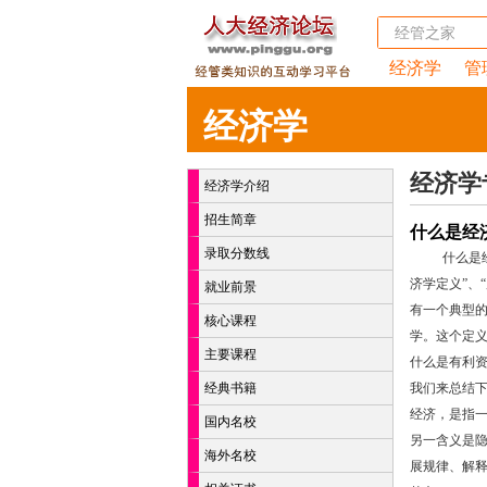
经济学
管
经济学
经济学
经济学介绍
招生简章
什么是经
录取分数线
什么是
济学定义”、
就业前景
有一个典型的
核心课程
学。这个定
主要课程
什么是有利
经典书籍
我们来总结
经济，是指
国内名校
另一含义是
海外名校
展规律、解