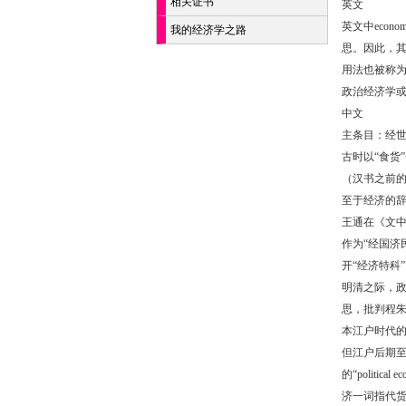
相关证书
英文
英文中econ
我的经济学之路
思。因此，
用法也被称
政治经济学
中文
主条目：经
古时以“食货
（汉书之前的
至于经济的辞
王通在《文中
作为“经国济
开“经济特科
明清之际，
思，批判程朱
本江户时代的
但江户后期
的“polit
济一词指代