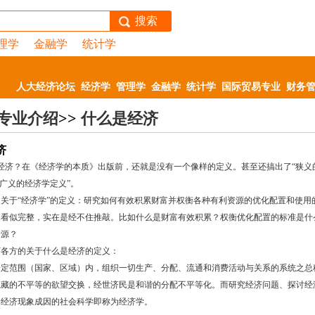
搜索
理学
金融学
统计学
人大经济论坛
经济学
管理学
金融学
统计学
国际贸易专业
财务
专业介绍
>>
什么是经济
济
经济？在《经济学的本质》出版前，还就是没有一个像样的定义。甚至还搞出了“狭义
“广义的经济学定义”。
关于“经济学”的定义：研究如何有效积累财富并权衡各种有利资源的优化配置和使用
义看似完整，实在是经不住推敲。比如什么是财富有效积累？权衡优化配置的标准是什
资源？
下各方的关于什么是经济的定义：
一定范围（国家、区域）内，组织一切生产、分配、流通和消费活动与关系的系统之总
隐藏的不平等的欲望交换，经世济民是和谐的分配不平等化。而研究经济问题、探讨经
释经济现象成因的社会科学即称为经济学。