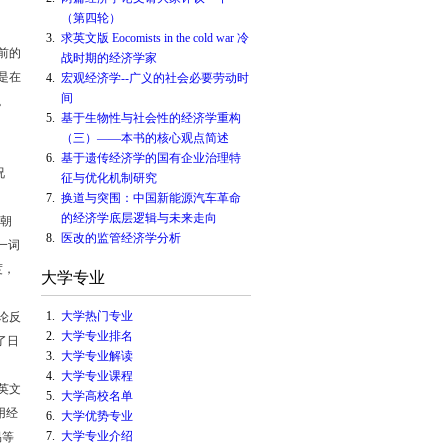
（第四轮）
3.
求英文版 Eocomists in the cold war 冷
前的
战时期的经济学家
是在
4.
宏观经济学--广义的社会必要劳动时
间
。
5.
基于生物性与社会性的经济学重构
（三）——本书的核心观点简述
6.
基于遗传经济学的国有企业治理特
况
征与优化机制研究
7.
换道与突围：中国新能源汽车革命
的经济学底层逻辑与未来走向
隋朝
8.
医改的监管经济学分析
一词
度，
大学专业
1.
大学热门专业
论反
2.
大学专业排名
了日
3.
大学专业解读
4.
大学专业课程
英文
5.
大学高校名单
用经
6.
大学优势专业
7.
大学专业介绍
易等