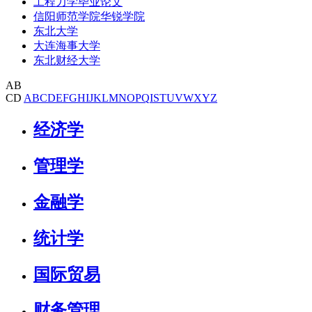
工程力学毕业论文
信阳师范学院华锐学院
东北大学
大连海事大学
东北财经大学
AB
CD
A
B
C
D
E
F
G
H
I
J
K
L
M
N
O
P
Q
I
S
T
U
V
W
X
Y
Z
经济学
管理学
金融学
统计学
国际贸易
财务管理