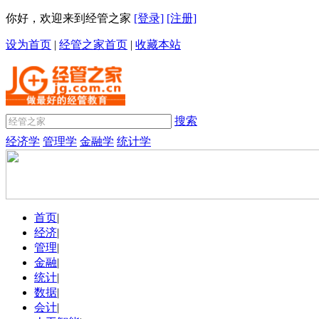
你好，欢迎来到经管之家
[登录]
[注册]
设为首页
|
经管之家首页
|
收藏本站
搜索
经济学
管理学
金融学
统计学
首页
|
经济
|
管理
|
金融
|
统计
|
数据
|
会计
|