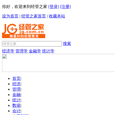
你好，欢迎来到经管之家
[登录]
[注册]
设为首页
|
经管之家首页
|
收藏本站
搜索
经济学
管理学
金融学
统计学
首页
|
经济
|
管理
|
金融
|
统计
|
数据
|
会计
|