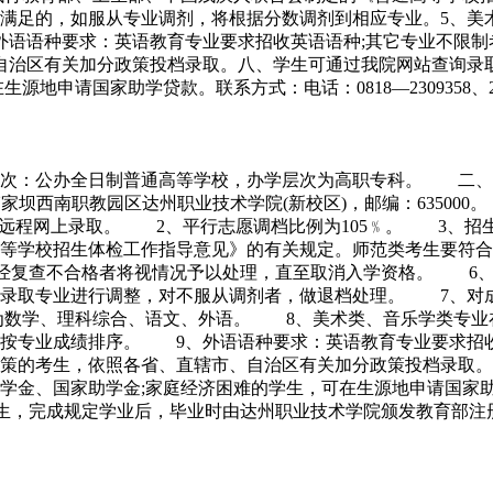
满足的，如服从专业调剂，将根据分数调剂到相应专业。5、美
外语语种要求：英语教育专业要求招收英语语种;其它专业不限
自治区有关加分政策投档录取。八、学生可通过我院网站查询录
助学贷款。联系方式：电话：0818—2309358、2309691网址：h
层次：公办全日制普通高等学校，办学层次为高职专科。 二、办
外韩家坝西南职教园区达州职业技术学院(新校区)，邮编：6350
行远程网上录取。 2、平行志愿调档比例为105﹪。 3、
等学校招生体检工作指导意见》的有关规定。师范类考生要符合
，经复查不合格者将视情况予以处理，直至取消入学资格。 6
生录取专业进行调整，对不服从调剂者，做退档处理。 7、对
为数学、理科综合、语文、外语。 8、美术类、音乐学类专业
按专业成绩排序。 9、外语语种要求：英语教育专业要求招收
政策的考生，依照各省、直辖市、自治区有关加分政策投档录
奖学金、国家助学金;家庭经济困难的学生，可在生源地申请国
学生，完成规定学业后，毕业时由达州职业技术学院颁发教育部