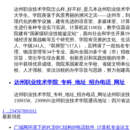
达州职业技术学院怎么样_好不好_是几本达州职业技术学
大学生。学院座落于风景秀丽的洲河之滨——达州市，到达
现代化的教学设施，建有先进的语音室、多媒体室、计算机
生进行各种专业实习实训。计算机近1100台，教学仪器设备
院建有“国家级职业技能鉴定站”，面向社会和学生开展
域经济发展战略等五个研究所。学院有完善的文化、生活
人、中级241人、“双师型”117人），且聘请了一批
理、物流管理等34个专业。面向全国20多个省（市）
宗旨，突出学生综合素质、创新意识和实践技能的培养，
估中获得优异成绩。我院系国家星火学校、省级文明单位
校、人才强校、依法治校的办学宗旨与思路，努力创建高
达州职业技术学院_专科_地址_招办电话_网址
达州职业技术学院_专科_地址_招办电话_网址达州职业
2309358、2309691达州职业技术学院通讯地址：四川省达州
1 ...
2
3
4
5
6
7
8
9
10
11
最新消息
广域网环境下的PC到PC结构IP电话软件_计算机专业论文