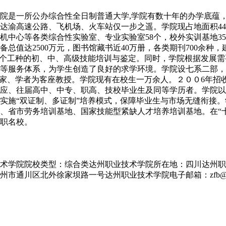
院是一所公办综合性全日制普通大学,学院有数十年的办学底蕴，厚
渝高速公路、飞机场、火车站仅一步之遥。学院现占地面积441亩
中心等各类综合性实验室、专业实验室58个，校外实训基地35个
总值达2500万元，图书馆藏书近40万册，各类期刊700余种，建
19个工种的初、中、高级技能培训与鉴定。同时，学院根据发展
等服务体系，为学生创造了良好的求学环境。学院设七系二部，师
知名专家、学者为客座教授。学院现有在校生一万余人。２００6年
招收应、往届高中、中专、职高、技校毕业生及同等学历者。学院
实施“双证制、多证制”培养模式，保障毕业生与市场无缝衔接。
、省市劳务培训基地、国家技能型紧缺人才培养培训基地。在“
职名校。
技术学院院校类型：综合类达州职业技术学院所在地：四川达州职业
市通川区北外徐家坝路一号达州职业技术学院电子邮箱：zfb@dzzjy.co