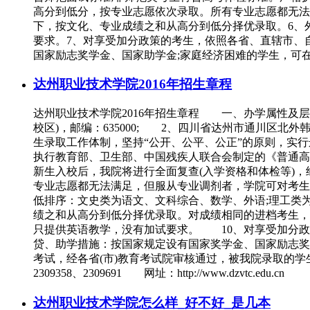
高分到低分，按专业志愿依次录取。所有专业志愿都无法
下，按文化、专业成绩之和从高分到低分择优录取。6、
要求。7、对享受加分政策的考生，依照各省、直辖市、
国家励志奖学金、国家助学金;家庭经济困难的学生，可在生源地申请国家
达州职业技术学院2016年招生章程
达州职业技术学院2016年招生章程 一、办学属性及
校区)，邮编：635000; 2、四川省达州市通川区北
生录取工作体制，坚持“公开、公平、公正”的原则，实
执行教育部、卫生部、中国残疾人联合会制定的《普通高
新生入校后，我院将进行全面复查(入学资格和体检等)
专业志愿都无法满足，但服从专业调剂者，学院可对考
低排序：文史类为语文、文科综合、数学、外语;理工类
绩之和从高分到低分择优录取。对成绩相同的进档考生，
只提供英语教学，没有加试要求。 10、对享受加分
贷、助学措施：按国家规定设有国家奖学金、国家励志
考试，经各省(市)教育考试院审核通过，被我院录取的
2309358、2309691 网址：http://www.dzvtc.edu.cn
达州职业技术学院怎么样_好不好_是几本