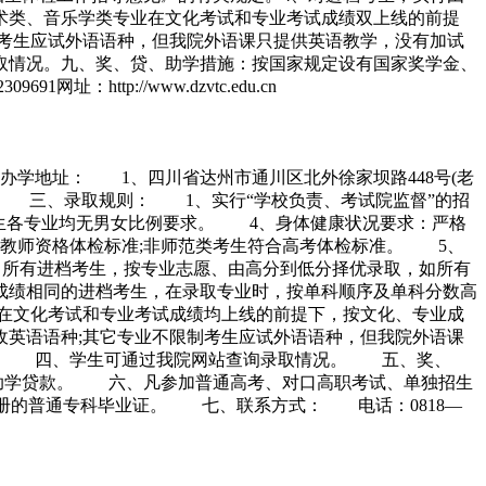
术类、音乐学类专业在文化考试和专业考试成绩双上线的前提
制考生应试外语语种，但我院外语课只提供英语教学，没有加试
取情况。九、奖、贷、助学措施：按国家规定设有国家奖学金、
ttp://www.dzvtc.edu.cn
学地址： 1、四川省达州市通川区北外徐家坝路448号(老
00。 三、录取规则： 1、实行“学校负责、考试院监督”的招
招生各专业均无男女比例要求。 4、身体健康状况要求：严格
教师资格体检标准;非师范类考生符合高考体检标准。 5、
、所有进档考生，按专业志愿、由高分到低分择优录取，如所有
成绩相同的进档考生，在录取专业时，按单科顺序及单科分数高
在文化考试和专业考试成绩均上线的前提下，按文化、专业成
英语语种;其它专业不限制考生应试外语语种，但我院外语课
取。 四、学生可通过我院网站查询录取情况。 五、奖、
家助学贷款。 六、凡参加普通高考、对口高职考试、单独招生
注册的普通专科毕业证。 七、联系方式： 电话：0818—