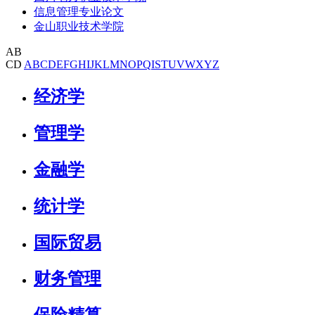
信息管理专业论文
金山职业技术学院
AB
CD
A
B
C
D
E
F
G
H
I
J
K
L
M
N
O
P
Q
I
S
T
U
V
W
X
Y
Z
经济学
管理学
金融学
统计学
国际贸易
财务管理