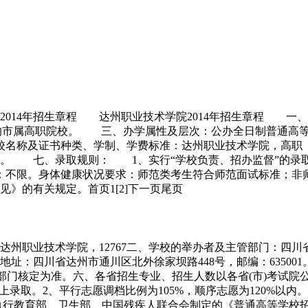
2014年招生章程 达州职业技术学院2014年招生章程 一
案的市属高职院校。 三、办学属性及层次：公办全日制普通高
书的学校名称及证书种类、学制、学费标准：达州职业技术学院，
。 七、录取规则： 1、实行“学校负责、招办监督”的录取
：不限。身体健康状况要求：师范类考生符合师范面试标准；非
》的有关规定。首页1[2]下一页尾页
：达州职业技术学院，12767二、学校的举办者及主管部门：四
址：四川省达州市通川区北外徐家坝路448号，邮编：6350
部门核定为准。六、各省招生专业、招生人数以各省(市)考试院
上录取。2、平行志愿调档比例为105%，顺序志愿为120%以
执行教育部、卫生部、中国残疾人联合会制定的《普通高等学校