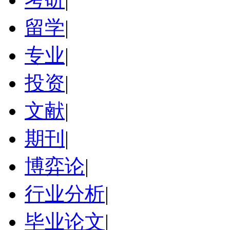
留学
|
专业
|
投资
|
文献
|
期刊
|
博弈论
|
行业分析
|
毕业论文
|