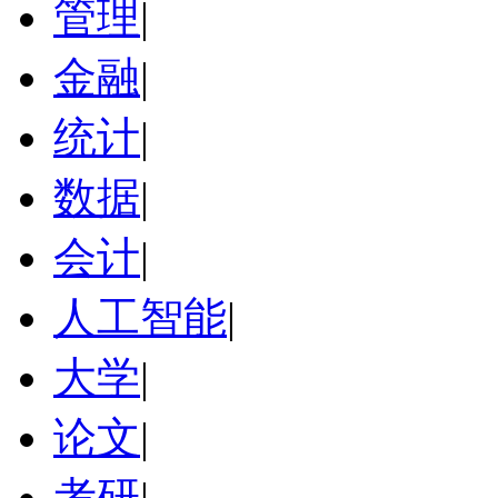
管理
|
金融
|
统计
|
数据
|
会计
|
人工智能
|
大学
|
论文
|
考研
|