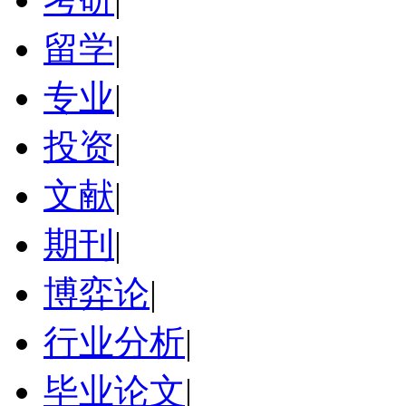
留学
|
专业
|
投资
|
文献
|
期刊
|
博弈论
|
行业分析
|
毕业论文
|