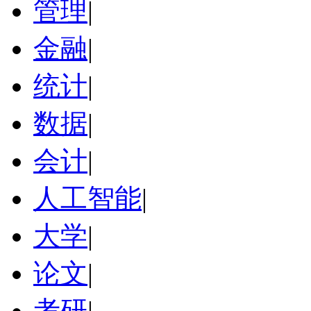
管理
|
金融
|
统计
|
数据
|
会计
|
人工智能
|
大学
|
论文
|
考研
|