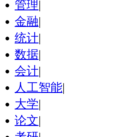
管理
|
金融
|
统计
|
数据
|
会计
|
人工智能
|
大学
|
论文
|
考研
|