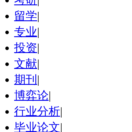
留学
|
专业
|
投资
|
文献
|
期刊
|
博弈论
|
行业分析
|
毕业论文
|