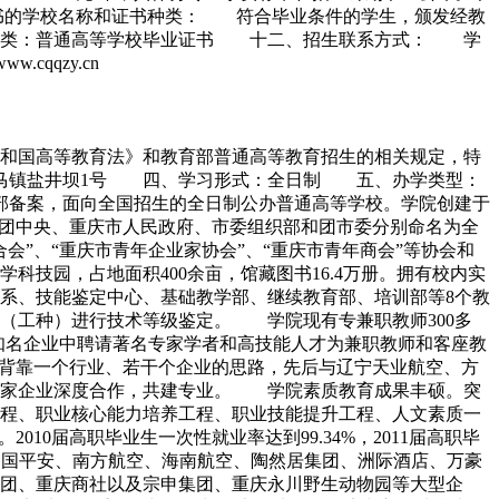
颁发证书的学校名称和证书种类： 符合毕业条件的学生，颁发经教
种类：普通高等学校毕业证书 十二、招生联系方式： 学
cqqzy.cn
民共和国高等教育法》和教育部普通高等教育招生的相关规定，特
歇马镇盐井坝1号 四、学习形式：全日制 五、办学类型：
育部备案，面向全国招生的全日制公办普通高等学校。学院创建于
，被团中央、重庆市人民政府、市委组织部和团市委分别命名为全
”、“重庆市青年企业家协会”、“重庆市青年商会”等协会和
技园，占地面积400余亩，馆藏图书16.4万册。拥有校内实
程系、技能鉴定中心、基础教学部、继续教育部、培训部等8个教
业（工种）进行技术等级鉴定。 学院现有专兼职教师300多
、知名企业中聘请著名专家学者和高技能人才为兼职教师和客座教
背靠一个行业、若干个企业的思路，先后与辽宁天业航空、方
8家企业深度合作，共建专业。 学院素质教育成果丰硕。突
程、职业核心能力培养工程、职业技能提升工程、人文素质一
0届高职毕业生一次性就业率达到99.34%，2011届高职毕
；中国平安、南方航空、海南航空、陶然居集团、洲际酒店、万豪
团、重庆商社以及宗申集团、重庆永川野生动物园等大型企