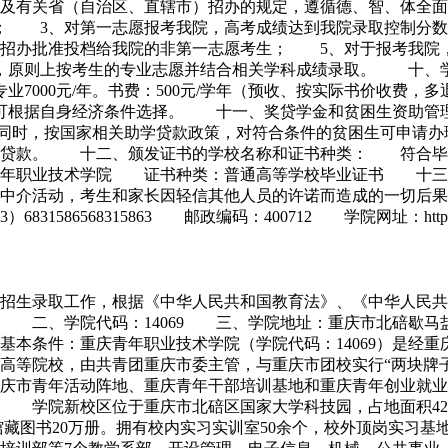
及有关省（自治区、直辖市）招办的规定，遵循德、智、体全面
； 3、对第一志愿报考我院，高考成绩达到我院录取控制分数
市招办批准投档给我院的非第一志愿考生； 5、对于报考我院
原则上按考生的专业志愿并结合相关学科成绩录取。 十、学费
空乘专业7000元/年。书费：500元/学年（预收、按实际书价
生入学时可根据自身经济条件选择。 十一、奖贷学金和贫困生资
0元/年。同时，按国家相关助学贷款政策，对符合条件的贫困生可
学贷款。 十二、颁发证书的学校名称和证书种类： 符合毕
青年职业技术学院 证书种类：普通高等学校毕业证书 十三
生中介活动，考生和家长因轻信其他人员的许诺而造成的一切
6568315863 邮政编码：400712 学院网址：http://www
11年招生录取工作，根据《中华人民共和国教育法》、《中华人
 二、学院代码：14069 三、学院地址：重庆市北碚歇
本条件：重庆青年职业技术学院（学院代码：14069）是经
为普通高等院校，由共青团重庆市委主管，与重庆市团校实行“两块
庆市青年活动阵地、重庆青年干部培训基地和重庆青年创业就业
 学院新校区位于重庆市北碚区国家大学科技园，占地面积42万
元，馆藏图书20万册。拥有校内实习实训室50余个，校外顶岗实