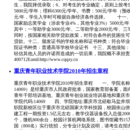
生，我院择优录取；6、对考生的专业确定，原则上按考生
5800元/学年；理科6300元/学年。书费：500元/
元/年，学生入学时可根据自身经济条件选择。 十一、奖
国家励志奖学金（涉农专业4%，其他专业3%）5000元/
其中：一等助学金3000元/年、二等助学金2000元/年、
同时，按国家相关助学贷款政策，对符合条件的贫困生可
贷款。十二、颁发证书的学校名称和证书种类：符合毕业
院证书种类：普通高等学校毕业证书 十三、其他须知：
轻信其他人员的许诺而造成的一切后果，我院概不承担责任。 
400712Eamil:http://www.cqqzy.cn
重庆青年职业技术学院2010年招生章程
重庆青年职业技术学院2010年招生章程 一、学院名
14069）是经重庆市人民政府批准，国家教育部备案，
青年干部培训基地、重庆青年创业就业培训基地和重庆市
学院代码:14069 四、学院地址:重庆市北碚歇马
职院新校区位于重庆市北碚国家大学科技园，校园依山傍
建工程一期投资1.5亿元左右，教学仪器设备投入总值2
个，微机800余台，校园计算机网络系统，图书馆藏书1
国（800名）实行统招，分专业计划及说明，请考生