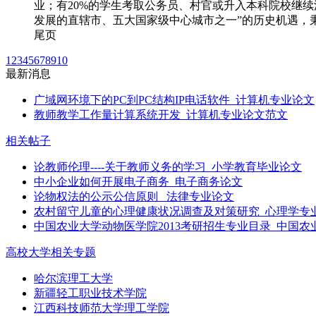
业；有20%的学生考取公务员、村官或升入本科院校继
发展的直辖市、五大国家级中心城市之一”的历史机遇，秉
尾页
1
2
3
4
5
6
7
8
9
10
最新消息
广域网环境下的PC到PC结构IP电话软件_计算机专业论文
教师教学工作量计算系统开发_计算机专业论文范文
相关帖子
论教师伦理----关于教师义务的学习_小学教育毕业论文
中小企业如何开展电子商务_电子商务论文
论物权法的公示公信原则 _法律专业论文
农村留守儿童的心理健康状况调查及对策研究_心理学专
中国农业大学动物医学院2013考研招生专业目录_中国农
高校大学相关专题
哈尔滨理工大学
新疆轻工职业技术学院
江西科技师范大学理工学院