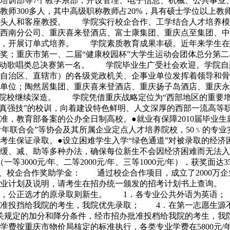
培训部等7个教学系部，开设管理、电子信息、机械、公共事业、
300多人，其中高级职称教师占20%，具有硕士学位以上教师占
带头人和客座教授。 学院实行校企合作、工学结合人才培养模
西南分公司、重庆喜来登酒店、富士康集团、重庆点至集团、中
作，开展订单式培养。 学院素质教育成果丰硕。近年来学生在
奖；重庆市第一、二届“健康校园杯”大学生运动会团体总分第
春活动歌唱类总决赛第一名。 学院毕业生广受社会欢迎。学院
治区、直辖市）的各级党政机关、企事业单位发挥着领导和骨干作用
单位；陶然居集团、重庆喜来登酒店、重庆扬子岛酒店、重庆永
科院校继续深造。 学院凭借重庆战略定位为“西部地区的重要
求真强技”的校训，向着建设特色鲜明、人文深厚的西部一流高等
准，教育部备案的公办全日制高校。●就业有保障2010届毕业生就
庆青年联合会”等协会及其所属企业定点人才培养院校，50﹪的专
考生保证录取。●设立困难学生入学“绿色通道”对被录取的经
取缓、减、助等多种办法，确保每位新生不会因经济困难而无法
（一等3000元/年、二等2000元/年、三等1000元/年），获
%； 3、校企合作奖助学金： 通过校企合作项目，成立了200
分专业计划及说明，请考生在招办统一颁发的招考计划书上查询
争，公正选才的原录取则新生。 1．各专业公共外语为英语；
批准投挡给我院的考生，我院优先录取； 4．在第一志愿生源
关规定的加分和降分条件，经市招办批准投档给我院的考生，我
重庆市物价局核定的标准执行，各类专业学费在5800元/年—