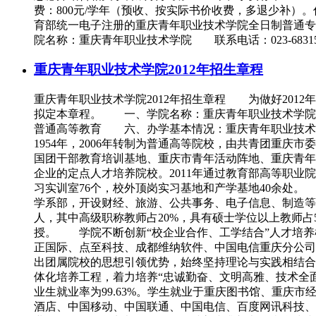
费：800元/学年（预收、按实际书价收费，多退少补）
育部统一电子注册的重庆青年职业技术学院全日制普
院名称：重庆青年职业技术学院 联系电话：023-6831586502
重庆青年职业技术学院2012年招生章程
重庆青年职业技术学院2012年招生章程 为做好20
拟定本章程。 一、学院名称：重庆青年职业技术学院
普通高等教育 六、办学基本情况：重庆青年职业技术学
1954年，2006年转制为普通高等院校，由共青团重
国团干部教育培训基地、重庆市青年活动阵地、重庆青年干
企业的定点人才培养院校。2011年通过教育部高等职业
习实训室76个，校外顶岗实习基地和产学基地40余处
学系部，开设财经、旅游、公共事务、电子信息、制造等
人，其中高级职称教师占20%，具有硕士学位以上教师占
授。 学院不断创新“校企业合作、工学结合”人才培养
正国际、点至科技、成都维纳软件、中国电信重庆分公司
出团属院校的思想引领优势，始终坚持理论与实践相结合
体化培养工程，着力培养“忠诚勤奋、文明高雅、技术全面、
业生就业率为99.63%。学生就业于重庆图书馆、重
酒店、中国移动、中国联通、中国电信、百度网讯科技、