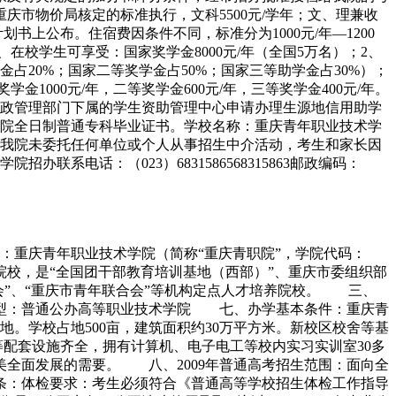
市物价局核定的标准执行，文科5500元/学年；文、理兼收
划书上公布。住宿费因条件不同，标准分为1000元/年—1200
校学生可享受：国家奖学金8000元/年（全国5万名）；2、
学金占20%；国家二等奖学金占50%；国家三等助学金占30%）；
金1000元/年，二等奖学金600元/年，三等奖学金400元/年。
政管理部门下属的学生资助管理中心申请办理生源地信用助学
院全日制普通专科毕业证书。学校名称：重庆青年职业技术学
我院未委托任何单位或个人从事招生中介活动，考生和家长因
电话：（023）6831586568315863邮政编码：
：重庆青年职业技术学院（简称“重庆青职院”，学院代码：
院校，是“全国团干部教育培训基地（西部）”、重庆市委组织部
会”、“重庆市青年联合会”等机构定点人才培养院校。 三、
类型：普通公办高等职业技术学院 七、办学基本条件：重庆青
。学校占地500亩，建筑面积约30万平方米。新校区校舍等基
等配套设施齐全，拥有计算机、电子电工等校内实习实训室30多
、美全面发展的需要。 八、2009年普通高考招生范围：面向全
条：体检要求：考生必须符合《普通高等学校招生体检工作指导