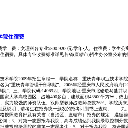
学院住宿费
费：文理科各专业5800-9200元/学年•人。住宿费：学生公寓7
住宿费。具体专业收费标准详见各省(直辖市)招生办公室公布的
技术学院2009年招生章程一、学院名称：重庆青年职业技术学院
重庆青年管理干部学院”。2006年经重庆市人民政府渝府[2006]
院”。三、学院代码:14069四、学院地址:重庆市北碚歇马盐
家大学高校园区，占地400多亩，建筑面积43500平方米，依
实力较强的师资队伍。双师型教师占教师总数26%。学院历来注
计划及说明，请考生在招办统一颁发的招考计划书上查询。 九
格按照教育部及有关省（自治区、直辖市）招办的规定，遵循德
比例；3、对第一志愿报考我院，高考成绩达到我院录取控制分
批准投档给我院的非第一志愿考生；5、对于报考我院，符合国