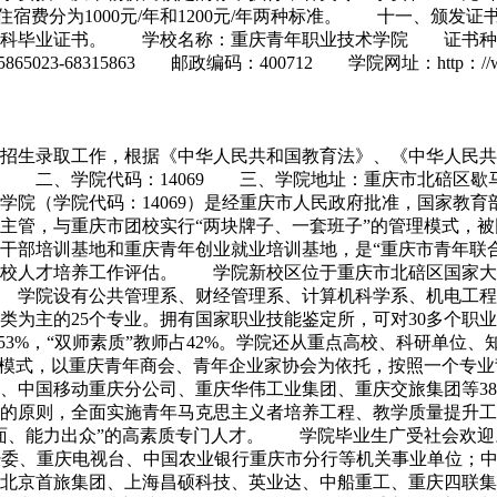
。住宿费分为1000元/年和1200元/年两种标准。 十一、
通专科毕业证书。 学校名称：重庆青年职业技术学院 证书
3-68315863 邮政编码：400712 学院网址：http：//www.
12年招生录取工作，根据《中华人民共和国教育法》、《中华人
 二、学院代码：14069 三、学院地址：重庆市北碚区
院（学院代码：14069）是经重庆市人民政府批准，国家教
庆市委主管，与重庆市团校实行“两块牌子、一套班子”的管理模式
部培训基地和重庆青年创业就业培训基地，是“重庆市青年联合会
院校人才培养工作评估。 学院新校区位于重庆市北碚区国家大学科
。 学院设有公共管理系、财经管理系、计算机科学系、机电工
类为主的25个专业。拥有国家职业技能鉴定所，可对30多个职
53%，“双师素质”教师占42%。学院还从重点高校、科研单位
模式，以重庆青年商会、青年企业家协会为依托，按照一个专业
、中国移动重庆分公司、重庆华伟工业集团、重庆交旅集团等3
的原则，全面实施青年马克思主义者培养工程、教学质量提升工
能力出众”的高素质专门人才。 学院毕业生广受社会欢迎。201
庆市经委、重庆电视台、中国农业银行重庆市分行等机关事业单位
北京首旅集团、上海昌硕科技、英业达、中船重工、重庆四联集