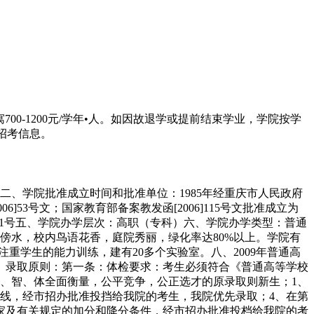
00-1200元/学年•人。如因故退学或提前结束学业，学院按学
招考信息。
二、学院批准成立时间和批准单位：1985年经重庆市人民政府
53号文；国家教育部备案教发函[2006]115号文批准成立为
井坝1号五、学院办学层次：高职（专科）六、学院办学类型：普通
山傍水，校内鸟语花香，庭院秀丽，绿化率达80%以上。学院有
重学生的能力训练，建有20多个实验室。八、2009年普通高
、录取原则：第一条：体检要求：考生必须符合《普通高等学校
、智、体全面衡量，公平竞争，公正选才的原录取则新生；1、
数线，经市招办批准投挡给我院的考生，我院优先录取；4、在第
家及有关规定的加分和降分条件，经市招办批准投档给我院的考