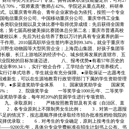
财经等类为主的22个专业。拥有国家职业技能鉴定所，可对27
70%，“双师素质”教师占42%。学院还从重点高校、科研单
式。以重庆青年商会、青年企业家协会为依托，按照一个专业
国电信重庆分公司、中国移动重庆分公司、重庆华伟工业集
各类职业技能以及文体比赛中取得优异成绩：先后获得全国青
二名；第七届高校健美操比赛团体总分第二名；重庆市普通高校
自建校以来，先后为社会培养了数以万计的具有专业素养的新一
。2010届高职毕业生签约率达到99.34%，就业于重庆市
川野生动物园等大型民营企业；上海昆山集团、好孩子集团等
增长极、长江上游地区的经济中心、城乡统筹发展的直辖市、五
职业院校的目标加速迈进。 八、报考优势●有着57年历史的
业率99.34﹪，实行“校企合作，工学结合”的人才培养模式，
业实行订单式培养，学生就业有充分保障。●录取保证一志愿考生
济困难新生，可以在生源地教育行政管理部门下属的学生资助管理
入学。●多渠道奖助学金体系 1、国家级奖助学金 国家奖
奖面达35%； 2、院级奖学金 一等奖学金1000元/年、二等奖学
0万企业奖助学基金，每年对20%的贫困学生进行专项资助。
。 九、录取原则： 严格按照教育部及有关省（自治区、直
 2．各专业原则上不限制男女生比例； 3．对第一志愿报
不足的情况下，按志愿顺序择优录取经市招办批准投档给我院的
院择优录取； 6．对考生的专业确定，原则上按考生的专业
—9200元/年，具体分专业学费标准在招生计划书上公布。书