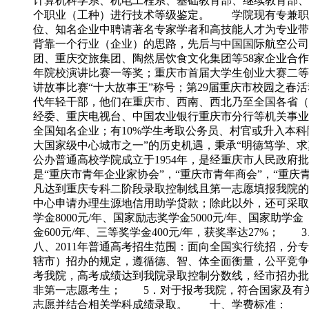
计算机科学系、机电工程系、基础教育部、继续教育部、
个职业（工种）进行技术等级鉴定。 学院现有专兼职教师
位、知名企业中聘请著名专家学者和高技能人才为专业
背靠一个行业（企业）的思路，先后与中国国际航空公司
团、重庆交旅集团、陶然居饮食文化集团等58家企业合
年院校演讲比赛一等奖；重庆市首届大学生创业大赛二等
讲故事比赛“十大故事王”称号；第29届重庆市校园之
代年轻干部，他们在重庆市、西南、西北乃至全国各省（自
经委、重庆电视台、中国农业银行重庆市分行等机关事业
全国知名企业；有10%学生考取公务员、村官或升入本
大国家级中心城市之一”的历史机遇，秉承“明德笃学、
公办普通高校学院成立于1954年，是经重庆市人民政府批
是“重庆市青年企业家协会”，“重庆市青年商会”，“重
凡达到重庆专科二阶段录取控制线且第一志愿填报我院的
中心申请办理生源地信用助学贷款；除此以外，还可采
学金8000元/年、国家励志奖学金5000元/年、国家助学金
金600元/年、三等奖学金400元/年，获奖率达27
八、2011年普通高考招生范围：面向全国实行统招，
辖市）招办的规定，遵循德、智、体全面衡量，公平竞
考我院，高考成绩达到我院录取控制分数线，经市招办
非第一志愿考生； 5．对于报考我院，符合国家及有
志愿并结合相关学科成绩录取。 十、学费标准： 学费按