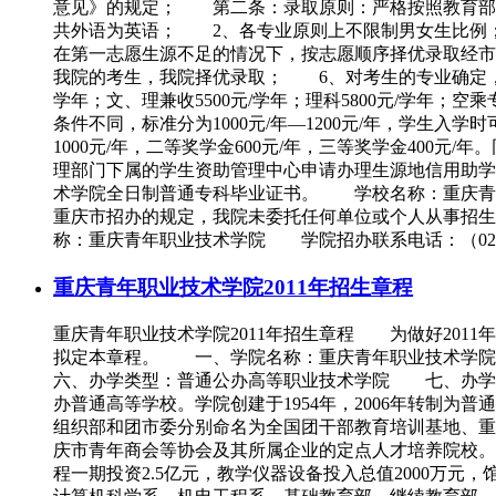
意见》的规定； 第二条：录取原则：严格按照教育部
共外语为英语； 2、各专业原则上不限制男女生比例
在第一志愿生源不足的情况下，按志愿顺序择优录取经
我院的考生，我院择优录取； 6、对考生的专业确定，
学年；文、理兼收5500元/学年；理科5800元/学年；
条件不同，标准分为1000元/年—1200元/年，学
1000元/年，二等奖学金600元/年，三等奖学金40
理部门下属的学生资助管理中心申请办理生源地信用助
术学院全日制普通专科毕业证书。 学校名称：重庆
重庆市招办的规定，我院未委托任何单位或个人从事招
称：重庆青年职业技术学院 学院招办联系电话：（023）683158
重庆青年职业技术学院2011年招生章程
重庆青年职业技术学院2011年招生章程 为做好20
拟定本章程。 一、学院名称：重庆青年职业技术学院
六、办学类型：普通公办高等职业技术学院 七、办学基
办普通高等学校。学院创建于1954年，2006年转制
组织部和团市委分别命名为全国团干部教育培训基地、重
庆市青年商会等协会及其所属企业的定点人才培养院校。
程一期投资2.5亿元，教学仪器设备投入总值2000万