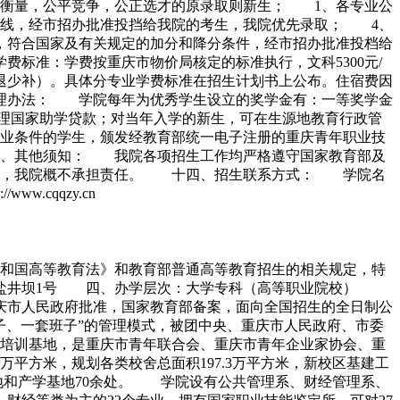
衡量，公平竞争，公正选才的原录取则新生； 1、各专业公
线，经市招办批准投挡给我院的考生，我院优先录取； 4、
，符合国家及有关规定的加分和降分条件，经市招办批准投档给
标准：学费按重庆市物价局核定的标准执行，文科5300元/
收费，多退少补）。具体分专业学费标准在招生计划书上公布。住宿费因
助管理办法： 学院每年为优秀学生设立的奖学金有：一等奖学金
申请办理国家助学贷款；对当年入学的新生，可在生源地教育行政管
业条件的学生，颁发经教育部统一电子注册的重庆青年职业技
、其他须知： 我院各项招生工作均严格遵守国家教育部及
后果，我院概不承担责任。 十四、招生联系方式： 学院名
.cqqzy.cn
民共和国高等教育法》和教育部普通高等教育招生的相关规定，特
马盐井坝1号 四、办学层次：大学专科（高等职业院校）
重庆市人民政府批准，国家教育部备案，面向全国招生的全日制公
牌子、一套班子”的管理模式，被团中央、重庆市人民政府、市委
培训基地，是重庆市青年联合会、重庆市青年企业家协会、重
平方米，规划各类校舍总面积197.3万平方米，新校区基建工
习基地和产学基地70余处。 学院设有公共管理系、财经管理系、