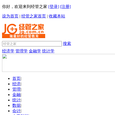
你好，欢迎来到经管之家
[登录]
[注册]
设为首页
|
经管之家首页
|
收藏本站
搜索
经济学
管理学
金融学
统计学
首页
|
经济
|
管理
|
金融
|
统计
|
数据
|
会计
|