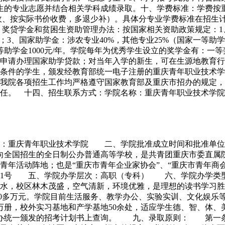
的专业志愿并结合相关学科成绩录取。十、学费标准：学费按重庆
学年（预收、按实际书价收费，多退少补）。具体分专业学费标准在招生计
贷学金和贫困生资助管理办法：按国家相关资助政策规定：1、在
年；3、国家助学金：涉农专业40%，其他专业25%（国家一等助
三等助学金1000元/年。学院每年为优秀学生设立的奖学金有：一等奖学
申请办理国家助学贷款；对当年入学的新生，可在生源地教育行
条件的学生，颁发经教育部统一电子注册的重庆青年职业技术学
我院各项招生工作均严格遵守国家教育部及重庆市招办的规定，
十四、招生联系方式：学院名称：重庆青年职业技术学院学院招办联系
称：重庆青年职业技术学院 二、学院批准成立时间和批准单位
面向全国招生的全日制公办普通高等学校，是共青团重庆市委直属
青年活动阵地；也是“重庆市青年企业家协会”、“重庆市青年商
盐井坝1号 五、学院办学层次：高职（专科） 六、学院办学
水，校区林木茂盛，空气清新，环境优雅，是理想的读书学习胜地
000多万元。学院目前生活服务、教学办公、实验实训、文化娱乐
5万册，校外实习基地和产学基地50余处，适应学生德、智、体
在招办统一颁发的招考计划书上查询。 九、录取原则： 第一