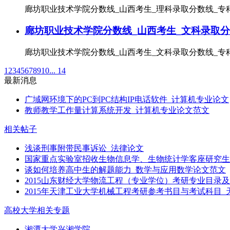
廊坊职业技术学院分数线_山西考生_理科录取分数线_专科录
廊坊职业技术学院分数线_山西考生_文科录取分
廊坊职业技术学院分数线_山西考生_文科录取分数线_专科录
1
2
3
4
5
6
7
8
9
10
... 14
最新消息
广域网环境下的PC到PC结构IP电话软件_计算机专业论文
教师教学工作量计算系统开发_计算机专业论文范文
相关帖子
浅谈刑事附带民事诉讼_法律论文
国家重点实验室招收生物信息学、生物统计学客座研究生
谈如何培养高中生的解题能力_数学与应用数学论文范文
2015山东财经大学物流工程（专业学位）考研专业目录
2015年天津工业大学机械工程考研参考书目与考试科目
高校大学相关专题
湘潭大学兴湘学院