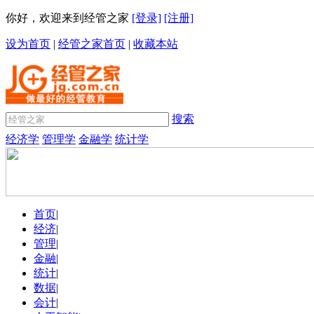
你好，欢迎来到经管之家
[登录]
[注册]
设为首页
|
经管之家首页
|
收藏本站
搜索
经济学
管理学
金融学
统计学
首页
|
经济
|
管理
|
金融
|
统计
|
数据
|
会计
|