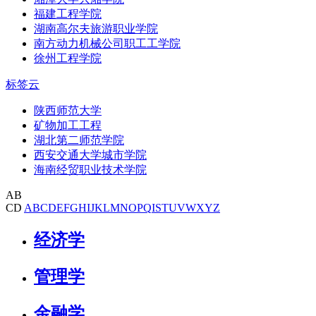
福建工程学院
湖南高尔夫旅游职业学院
南方动力机械公司职工工学院
徐州工程学院
标签云
陕西师范大学
矿物加工工程
湖北第二师范学院
西安交通大学城市学院
海南经贸职业技术学院
AB
CD
A
B
C
D
E
F
G
H
I
J
K
L
M
N
O
P
Q
I
S
T
U
V
W
X
Y
Z
经济学
管理学
金融学