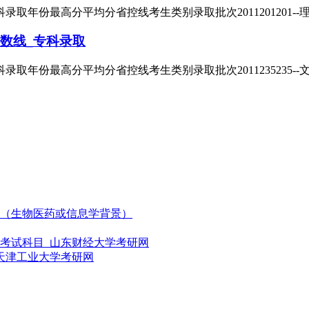
取年份最高分平均分省控线考生类别录取批次2011201201--
数线_专科录取
取年份最高分平均分省控线考生类别录取批次2011235235--
（生物医药或信息学背景）
及考试科目_山东财经大学考研网
_天津工业大学考研网