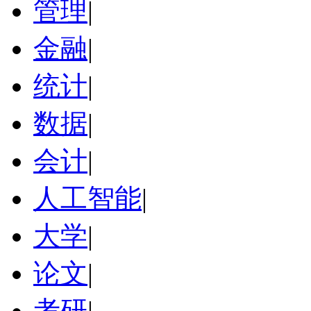
管理
|
金融
|
统计
|
数据
|
会计
|
人工智能
|
大学
|
论文
|
考研
|