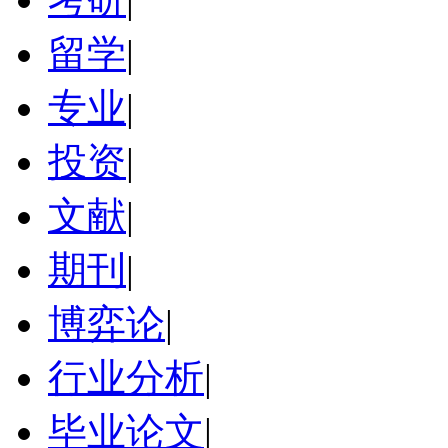
留学
|
专业
|
投资
|
文献
|
期刊
|
博弈论
|
行业分析
|
毕业论文
|