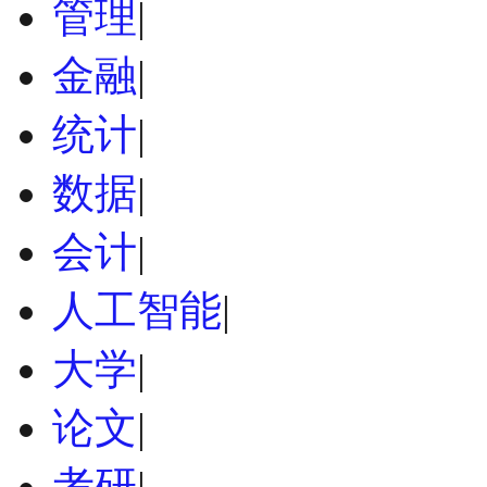
管理
|
金融
|
统计
|
数据
|
会计
|
人工智能
|
大学
|
论文
|
考研
|