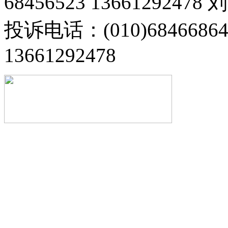
68456523 13661292478
投诉电话：(010)68466
13661292478