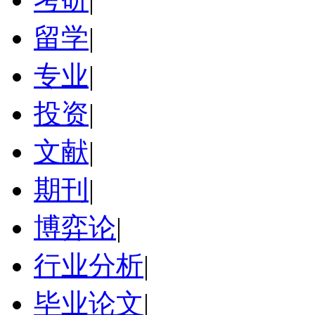
留学
|
专业
|
投资
|
文献
|
期刊
|
博弈论
|
行业分析
|
毕业论文
|