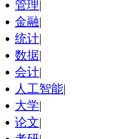
管理
|
金融
|
统计
|
数据
|
会计
|
人工智能
|
大学
|
论文
|
考研
|