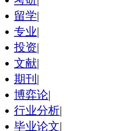
留学
|
专业
|
投资
|
文献
|
期刊
|
博弈论
|
行业分析
|
毕业论文
|