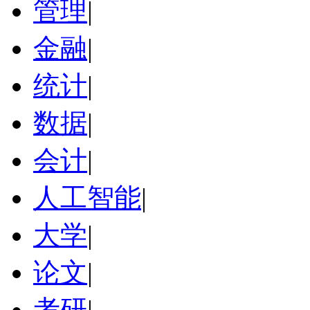
管理
|
金融
|
统计
|
数据
|
会计
|
人工智能
|
大学
|
论文
|
考研
|