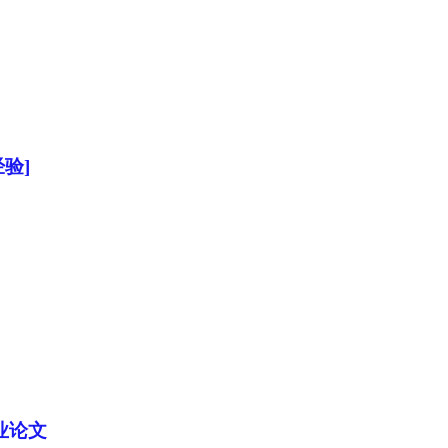
验]
业论文