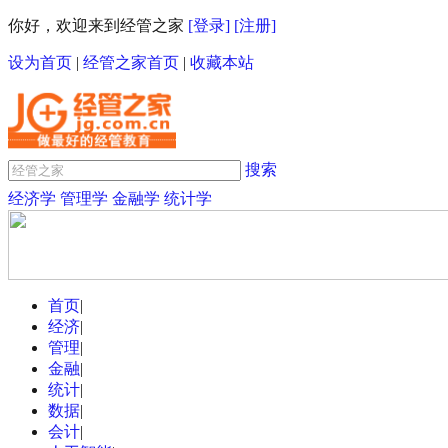
你好，欢迎来到经管之家
[登录]
[注册]
设为首页
|
经管之家首页
|
收藏本站
搜索
经济学
管理学
金融学
统计学
首页
|
经济
|
管理
|
金融
|
统计
|
数据
|
会计
|