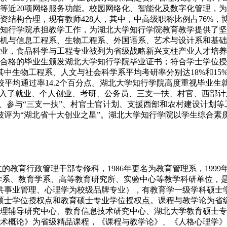
等近20项网络服务功能。校园网络化、智能化及数字化管理，为
结构合理，现有教师428人，其中，中高级职称比例占76%，
学知行学院承担教学工作，为湖北大学知行学院教育教学提供了
机与信息工程系、生物工程系、外国语系、艺术与设计系和基础
业，食品科学与工程专业被列为省级战略新兴支柱产业人才培养计
合格的毕业生颁发湖北大学知行学院毕业证书；符合学士学位授
生，其中生物工程系、人文与社会科学系平均考研率分别达18%和
院校平均通过率14.2个百分点。湖北大学知行学院高度重视毕业
融入了就业、个人创业、考研、公务员、三支一扶、村官、西部
员、参与“三支一扶”、村官士官计划、支援西部和农村建设计划
年6月被评为“湖北省十大创业之星”。湖北大学知行学院以学生综
立的教育行政管理干部专修科，1986年更名为教育管理系，19
学系、教育学系、高等教育研究所、实验中心等教学科研单位，
共事业管理、心理学为校级品牌专业），有教育学一级学科硕士
硕士学位授权点和教育硕士专业学位授权点。课程与教学论为省
理辅导研究中心、教育信息技术研究中心、湖北大学教育硕士专
术概论》为省级精品课程，《课程与教学论》、《人格心理学》