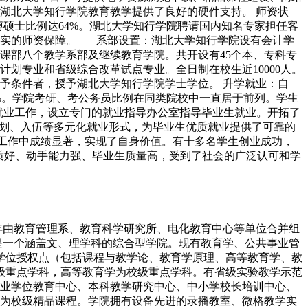
湖北大学知行学院教育教学提供了良好的硬件支持。 师资状
博硕士比例达64%。湖北大学知行学院聘请国内知名专家担任客
坚实的师资保障。 系部设置：湖北大学知行学院设有会计学
课部八个教学系部及继续教育学院。共开设有45个本、专科专
划专业和省级综合改革试点专业。全日制在校生近10000人。
予条件者，授予湖北大学知行学院学士学位。 升学就业：自
15%。学院考研、考公务员比例在同类院校中一直居于前列。学生
生就业工作，设立专门的就业指导办公室指导毕业生就业。开拓了
计划、入伍等多元化就业形式，为毕业生优质就业提供了可靠的
等工作中成绩显著，实现了自身价值。有十多名学生创业成功，
合素质好、动手能力强、毕业生质量高，受到了社会的广泛认可和学
99年由教育管理系、教育科学研究所、电化教育中心等单位合并组
是一个涵盖文、理学科的综合型学院。现有教育学、公共事业管
学位授权点（包括课程与教学论、教育学原理、高等教育学、教
级重点学科，高等教育学为校级重点学科。有省级实验教学示范
业学位教育中心、本科教学研究中心、中小学校长培训中心、
为校级精品课程。学院拥有设备先进的录播教室、微格教学实