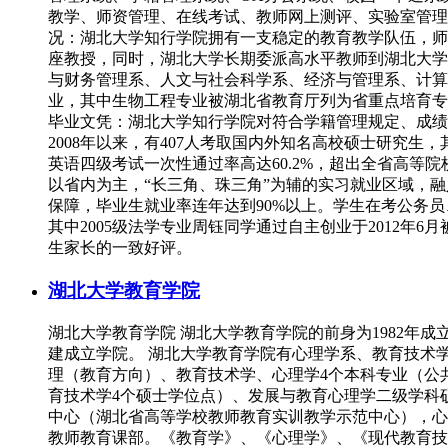
教学、师资管理、在线考试、教师网上测评、实验室管理
况：湖北大学知行学院拥有一支稳定的教育教学队伍，师资
座教授，同时，湖北大学长期委派高水平教师到湖北大
与财务管理系、人文与社会科学系、经济与管理系、计算
业，其中生物工程专业被湖北省教育厅列为省重点培育专
毕业文凭：湖北大学知行学院对符合学籍管理规定、成绩
2008年以来，有407人考取国内外知名高校硕士研究
英语四级考试一次性通过率高达60.2%，超出全省高等
以省内为主，“长三角、珠三角”为辅的实习就业区域，
保障，毕业生就业率连年达到90%以上。学生在考公务
其中2005级法学专业周钰同学通过自主创业于2012
生家长的一致好评。
湖北大学教育学院
湖北大学教育学院 湖北大学教育学院的前身为1982年成
建成立学院。 湖北大学教育学院有心理学系、教育技术
理（教育方向）、教育技术学、心理学4个本科专业（公
育技术学4个硕士学位点）、发展与教育心理学二级学科
中心（湖北省高等学校教师教育实训教学示范中心），心
教师教育课部。《教育学》、《心理学》、《现代教育技