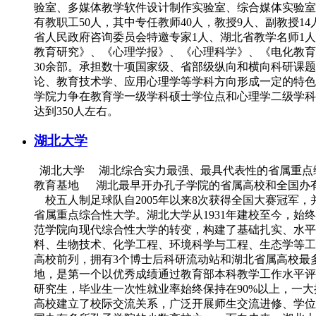
验室、多媒体教学软件设计制作实验室、综合媒体实验室
有教职工50人，其中专任教师40人，教授9人、副教授1
省人民政府咨询委员会特邀专家1人、湖北省教学名师1人
教育研究》、《心理学报》、《心理科学》、《电化教育研究》、
30余部。承担数十项国家级、省部级纵向和横向科研课
论、教育技术学、应用心理学等学科方向形成一定的特色和
学院力争在教育学一级学科硕士学位点和心理学二级学科
达到350人左右。
湖北大学
湖北大学 湖北综合实力最强、最具代表性的省属重点
教育基地 湖北最早开办孔子学院的省属高校和全国办
校五人制足球队自2005年以来8次获得全国大赛冠军
省属重点综合性大学。湖北大学从1931年建校至今，
范学院向现代综合性大学的转变，构建了基础扎实、水平
料、生物技术、化学工程、环境科学与工程、生态学等工
高校前列，拥有3个博士后科研流动站和湖北省属高校最
地，是第一个以优秀成绩通过教育部本科教学工作水平评
研究生，毕业生一次性就业率始终保持在90%以上，一
高校建立了校际交流关系，广泛开展师生交流进修、学位