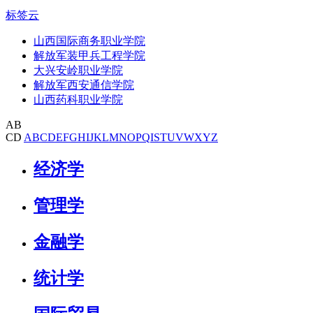
标签云
山西国际商务职业学院
解放军装甲兵工程学院
大兴安岭职业学院
解放军西安通信学院
山西药科职业学院
AB
CD
A
B
C
D
E
F
G
H
I
J
K
L
M
N
O
P
Q
I
S
T
U
V
W
X
Y
Z
经济学
管理学
金融学
统计学