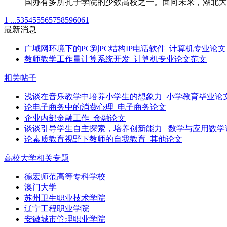
国办有多所孔子学院的少数高校之一。面向未来，湖北
1 ...
53
54
55
56
57
58
59
60
61
最新消息
广域网环境下的PC到PC结构IP电话软件_计算机专业论文
教师教学工作量计算系统开发_计算机专业论文范文
相关帖子
浅谈在音乐教学中培养小学生的想象力_小学教育毕业论
论电子商务中的消费心理_电子商务论文
企业内部金融工作_金融论文
谈谈引导学生自主探索，培养创新能力 _数学与应用数学
论素质教育视野下教师的自我教育_其他论文
高校大学相关专题
德宏师范高等专科学校
澳门大学
苏州卫生职业技术学院
辽宁工程职业学院
安徽城市管理职业学院