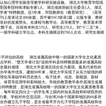
认知心理学实验室等教学科研实验设施。 湖北大学教育学院现
、享受国务院特殊津贴专家1人、湖北省政协副主任委员1人、湖北
园学者”特聘教授。近5年来，学院教师在《教育研究》、《高等
期刊上发表论文400余篇，其中被SSCI收录2篇，出版专著、教材
出良好的发展势头。在课程与教学论、高等教育学、教育基本理
千名。目前有本科生570人、研究生270人。到“十二五”末，
一级学科硕士学位点。本科生规模达到700人左右，研究生规模
水平评估的高校 湖北省属高校中唯一的国家大学生文化素质
点学科、“楚天学者计划”设岗学科及特聘教授最多的省属高校
队历史最好成绩 湖北大学是湖北综合实力最强、最具代表性的
，办学条件优良。建校80年来，湖北大学实现了从实力较强的师
理化等基础学科历史悠久，电子技术、信息、新能源、新材
、体育等应用学科影响较大。学校的教育教学条件居湖北省属
及特聘教授，是湖北省属高校唯一的国家大学生文化素质教育基
，每年有近四分之一的学生考上国内外知名高校和科研院所的
量。学校对外交流活跃，与全球20余个国家和地区的60多所
合作建立孔子学院，是全省最早开办孔子学院的省属高校和全