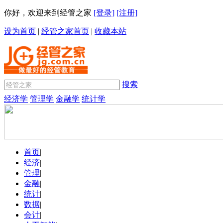
你好，欢迎来到经管之家
[登录]
[注册]
设为首页
|
经管之家首页
|
收藏本站
搜索
经济学
管理学
金融学
统计学
首页
|
经济
|
管理
|
金融
|
统计
|
数据
|
会计
|