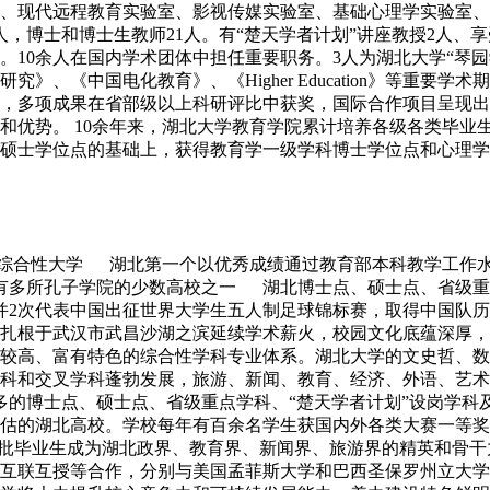
、现代远程教育实验室、影视传媒实验室、基础心理学实验室、
4人，博士和博士生教师21人。有“楚天学者计划”讲座教授2人
。10余人在国内学术团体中担任重要职务。3人为湖北大学“琴
《中国电化教育》、《Higher Education》等重要学术
题，多项成果在省部级以上科研评比中获奖，国际合作项目呈现
优势。 10余年来，湖北大学教育学院累计培养各级各类毕业生数
硕士学位点的基础上，获得教育学一级学科博士学位点和心理学
综合性大学 湖北第一个以优秀成绩通过教育部本科教学工作
有多所孔子学院的少数高校之一 湖北博士点、硕士点、省级重
，并2次代表中国出征世界大学生五人制足球锦标赛，取得中国
始终扎根于武汉市武昌沙湖之滨延续学术薪火，校园文化底蕴深厚
较高、富有特色的综合性学科专业体系。湖北大学的文史哲、数
科和交叉学科蓬勃发展，旅游、新闻、教育、经济、外语、艺术
多的博士点、硕士点、省级重点学科、“楚天学者计划”设岗学科
估的湖北高校。学校每年有百余名学生获国内外各类大赛一等奖
大批毕业生成为湖北政界、教育界、新闻界、旅游界的精英和骨干力
互联互授等合作，分别与美国孟菲斯大学和巴西圣保罗州立大学